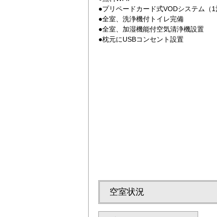
●プリペードカード式VODシステム（1泊1
●全室、洗浄機付トイレ完備
●全室、加湿機能付空気清浄機設置
●枕元にUSBコンセント設置
ツイン2
空室状況