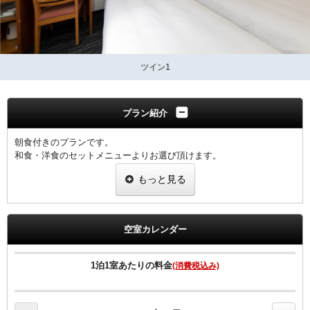
ツイン1
プラン紹介
朝食付きのプランです。
和食・洋食のセットメニューよりお選び頂けます。
もっと見る
【客室のご案内】
●高速インターネット回線(LAN接続/無料）
●無料Wi-fi
●プリペードカード式VODシステム（1泊1000円/120ﾀｲﾄﾙ見放題）
空室カレンダー
●全室、洗浄機付トイレ完備
●全室、加湿機能付空気清浄機設置
●枕元にUSBコンセント設置
1泊1室あたりの料金
(消費税込み)