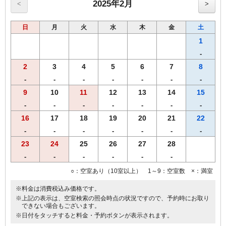
朝食付きのプランです。
2025年2月
<
>
和食・洋食のセットメニューよりお選び頂けます。
日
月
火
水
木
金
土
●高速インターネット回線(LAN接続/無料）
●無料Wi-fi
1
●プリペードカード式VODシステム（1泊1000円/120ﾀｲﾄﾙ見放題）
-
●全室、洗浄機付トイレ完備
2
3
4
5
6
7
8
●全室、加湿機能付空気清浄機設置
●枕元にUSBコンセント設置
-
-
-
-
-
-
-
9
10
11
12
13
14
15
-
-
-
-
-
-
-
16
17
18
19
20
21
22
-
-
-
-
-
-
-
23
24
25
26
27
28
-
-
-
-
-
-
○：空室あり（10室以上） 1～9：空室数 ×：満室
※料金は消費税込み価格です。
※上記の表示は、空室検索の照会時点の状況ですので、予約時にお取り
できない場合もございます。
※日付をタッチすると料金・予約ボタンが表示されます。