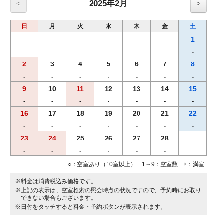
朝食付きのプランです。
2025年2月
<
>
和食・洋食のセットメニューよりお選び頂けます。
日
月
火
水
木
金
土
●高速インターネット回線(LAN接続/無料）
●無料Wi-fi
1
●プリペードカード式VODシステム（1泊1000円/120ﾀｲﾄﾙ見放題）
-
●全室、洗浄機付トイレ完備
2
3
4
5
6
7
8
●全室、加湿機能付空気清浄機設置
●枕元にUSBコンセント設置
-
-
-
-
-
-
-
9
10
11
12
13
14
15
-
-
-
-
-
-
-
16
17
18
19
20
21
22
-
-
-
-
-
-
-
23
24
25
26
27
28
-
-
-
-
-
-
○：空室あり（10室以上） 1～9：空室数 ×：満室
※料金は消費税込み価格です。
※上記の表示は、空室検索の照会時点の状況ですので、予約時にお取り
できない場合もございます。
※日付をタッチすると料金・予約ボタンが表示されます。