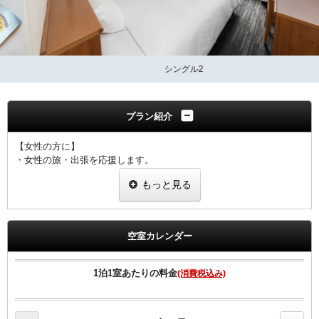
シングル2
プラン紹介
【女性の方に】
・女性の旅・出張を応援します。
・室料のみプランと同価格で女性にちょっと嬉しい特典つきのプラン
もっと見る
です。
当プランで御予約のお客様には選べるグッズをプレゼント。
ヒーリング・コスメ系グッズの中から2点お選びいただけます。
空室カレンダー
※グッズ内容は予告なく変更する場合がございますのでご了承下さい
ませ。
※男性のお客様には御予約いただけませんので、他のプランにて御予
1泊1室あたりの料金
(消費税込み)
約下さいませ。
※こちらのプランはインターネット限定のプランとなります。