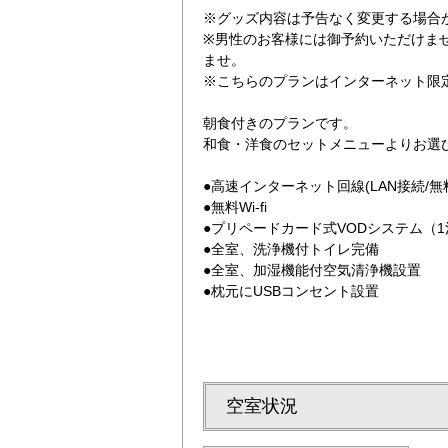
※グッズ内容は予告なく変更する場合
※男性のお客様には御予約いただけま
ませ。
※こちらのプランはインターネット限
朝食付きのプランです。
和食・洋食のセットメニューよりお選
レディースプラン
●高速インターネット回線(LAN接続/無
●無料Wi-fi
●プリペードカード式VODシステム（1泊1
●全室、洗浄機付トイレ完備
●全室、加湿機能付空気清浄機設置
●枕元にUSBコンセント設置
空室状況