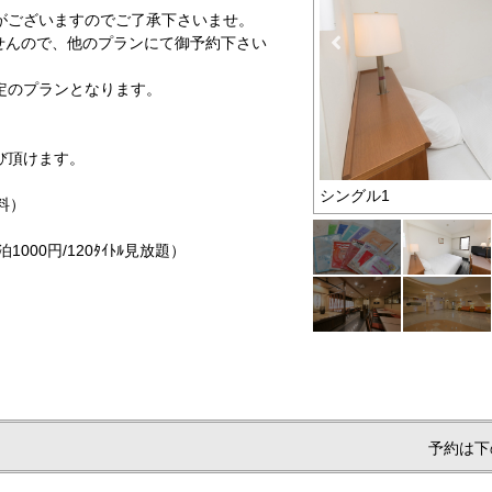
がございますのでご了承下さいませ。
せんので、他のプランにて御予約下さい
定のプランとなります。
び頂けます。
 イメージ
シングル1
料）
000円/120ﾀｲﾄﾙ見放題）
予約は下