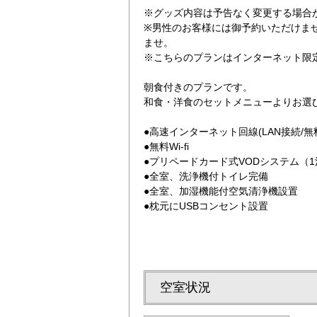
※グッズ内容は予告なく変更する場合
※男性のお客様には御予約いただけま
ませ。
※こちらのプランはインターネット限
朝食付きのプランです。
和食・洋食のセットメニューよりお選
レディースプラン
●高速インターネット回線(LAN接続/無
●無料Wi-fi
●プリペードカード式VODシステム（1泊1
●全室、洗浄機付トイレ完備
●全室、加湿機能付空気清浄機設置
●枕元にUSBコンセント設置
空室状況