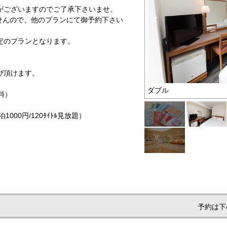
がございますのでご了承下さいませ。
せんので、他のプランにて御予約下さい
定のプランとなります。
び頂けます。
 イメージ
ダブル
料）
000円/120ﾀｲﾄﾙ見放題）
予約は下