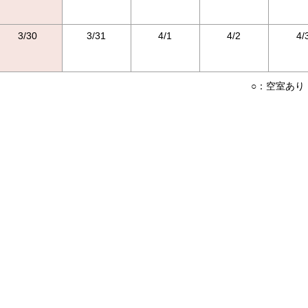
3/30
3/31
4/1
4/2
4/
○：空室あり