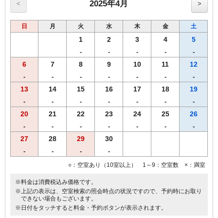
朝食付きのプランです。
2025年4月
<
>
和食・洋食のセットメニューよりお選び頂けます。
日
月
火
水
木
金
土
●高速インターネット回線(LAN接続/無料）
●無料Wi-fi
1
2
3
4
5
●プリペードカード式VODシステム（1泊1000円/120ﾀｲﾄﾙ見放題）
-
-
-
-
-
●全室、洗浄機付トイレ完備
6
7
8
9
10
11
12
●全室、加湿機能付空気清浄機設置
●枕元にUSBコンセント設置
-
-
-
-
-
-
-
13
14
15
16
17
18
19
-
-
-
-
-
-
-
20
21
22
23
24
25
26
-
-
-
-
-
-
-
27
28
29
30
-
-
-
-
○：空室あり（10室以上） 1～9：空室数 ×：満室
※料金は消費税込み価格です。
※上記の表示は、空室検索の照会時点の状況ですので、予約時にお取り
できない場合もございます。
※日付をタッチすると料金・予約ボタンが表示されます。