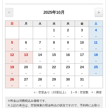
【奈良三昧御膳】
・大和牛、大和ポーク（鉄板焼き）
・大和肉鶏（むね肉、冷しゃぶ）（もも肉、唐揚げ）
2025年10月
<
>
・グラスサラダ（三輪素麺・大和なでしこ卵・海鮮・生野菜）
・ ご飯(【奈良県産】ひのひかり)、香の物
日
月
火
水
木
金
土
※営業時間の関係上、19時までのご到着、19時30分までにご来店くだ
1
2
3
4
さいませ。
-
-
-
-
※仕入れの状況よって内容が変更になる場合がございます。
5
6
7
8
9
10
11
※領収書は一括で「宿泊代」にてご用意致します。
【おことわり】奈良ざんまい御膳は、関西出身の料理長によるご宿泊
-
-
-
-
-
-
-
者限定メニューです。恐れ入りますが、２食付きご宿泊プランのみの
12
13
14
15
16
17
18
受付となります。
-
-
-
-
-
-
-
19
20
21
22
23
24
25
-
-
-
-
-
-
-
26
27
28
29
30
31
-
-
-
-
-
-
○：空室あり（10室以上） 1～9：空室数 ×：満室
※料金は消費税込み価格です。
※上記の表示は、空室検索の照会時点の状況ですので、予約時にお取り