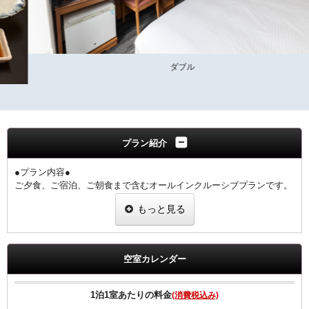
ダブル
プラン紹介
●プラン内容●
ご夕食、ご宿泊、ご朝食まで含むオールインクルーシブプランです。
大和牛、大和ポーク、大和鶏が一度にお楽しみいただけます。
もっと見る
奈良の地酒・ご当地クラフトビールも一同に揃えております。
1階 ぎんざ
夕食17:30～21:00（ラストオーダー20：30）
空室カレンダー
◆ご朝食◆
【和食】・【洋食】からお選び頂けます。
1泊1室あたりの料金
(消費税込み)
◆ご夕食◆