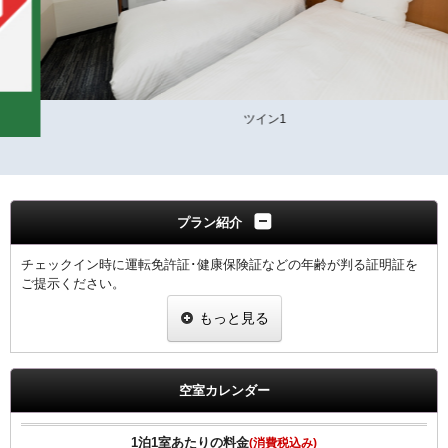
ツイン1
プラン紹介
チェックイン時に運転免許証･健康保険証などの年齢が判る証明証を
ご提示ください。
･１室につき､１名の証明証の提示をお願いします｡
もっと見る
朝食付きのプランです。
和食・洋食のセットメニューよりお選び頂けます。
空室カレンダー
●高速インターネット回線(LAN接続/無料）
●無料Wi-fi
●プリペードカード式VODシステム（1泊1000円/120ﾀｲﾄﾙ見放題）
1泊1室あたりの料金
(消費税込み)