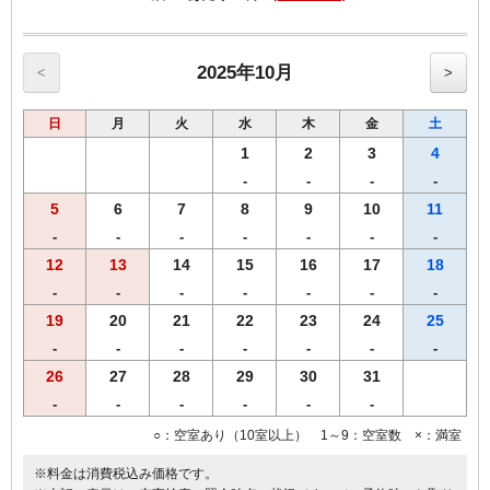
●全室、洗浄機付トイレ完備
●全室、加湿機能付空気清浄機設置
●枕元にUSBコンセント設置
2025年10月
<
>
日
月
火
水
木
金
土
1
2
3
4
-
-
-
-
5
6
7
8
9
10
11
-
-
-
-
-
-
-
12
13
14
15
16
17
18
-
-
-
-
-
-
-
19
20
21
22
23
24
25
-
-
-
-
-
-
-
26
27
28
29
30
31
-
-
-
-
-
-
○：空室あり（10室以上） 1～9：空室数 ×：満室
※料金は消費税込み価格です。