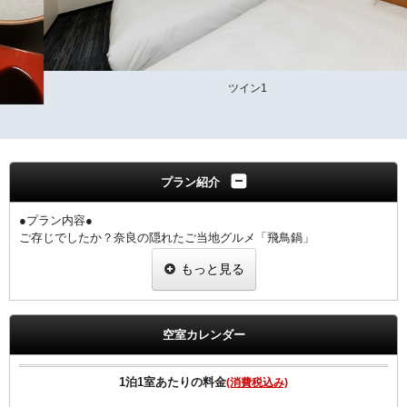
ツイン1
プラン紹介
●プラン内容●
ご存じでしたか？奈良の隠れたご当地グルメ「飛鳥鍋」
鶏肉、野菜を牛乳とだし汁で煮込んだ「ミルキー」で懐かしい味わい
もっと見る
です。
奈良ワシントンホテルプラザ1階のぎんざ（和食）にて
お造り・天ぷら付き御膳です
いにしえの献立が、今や新感覚。老若男女にお薦めします。
空室カレンダー
1階 ぎんざ
夕食17:30～21:00（ラストオーダー20：30）
1泊1室あたりの料金
(消費税込み)
◆ご朝食◆