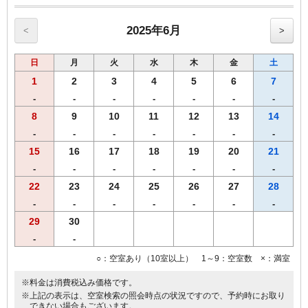
【和食】・【洋食】からお選び頂けます。
◆ご夕食◆
2025年6月
<
>
【飛鳥鍋とお造り天ぷら御膳】
・【奈良県産】大和肉鶏の飛鳥鍋
日
月
火
水
木
金
土
・ お造り三種盛り
・ 天ぷら盛り合わせ
1
2
3
4
5
6
7
・ ご飯(【奈良県産】ひのひかり)、香の物
-
-
-
-
-
-
-
8
9
10
11
12
13
14
※営業時間の関係上、19時までのご到着、19時30分までにご来店くだ
さいませ。
-
-
-
-
-
-
-
※仕入れの状況よって内容が変更になる場合がございます。
15
16
17
18
19
20
21
※領収書は一括で「宿泊代」にてご用意致します。
-
-
-
-
-
-
-
【おことわり】 飛鳥鍋御膳は、関西出身の料理長によるご宿泊者限
定メニューです。恐れ入りますが、２食付きご宿泊プランよりのみの
22
23
24
25
26
27
28
受付となります。
-
-
-
-
-
-
-
29
30
-
-
○：空室あり（10室以上） 1～9：空室数 ×：満室
※料金は消費税込み価格です。
※上記の表示は、空室検索の照会時点の状況ですので、予約時にお取り
できない場合もございます。