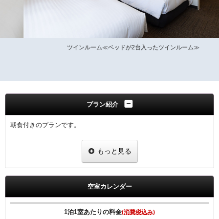
ツインルーム≪ベッドが2台入ったツインルーム≫
プラン紹介
朝食付きのプランです。
【朝食のご案内】
もっと見る
朝食ビュッフェ（和洋バイキング形式）
営業時間 6：30～10：00（9：30までにご入店ください）
朝食会場 1階 チャイナテーブル
＜状況により「定食スタイル」での提供となる場合がございます。
空室カレンダー
＞
プランにはお子様の朝食代は含まれておりません。
1泊1室あたりの料金
(消費税込み)
チェックインの際、フロントで朝食券をお求めください。