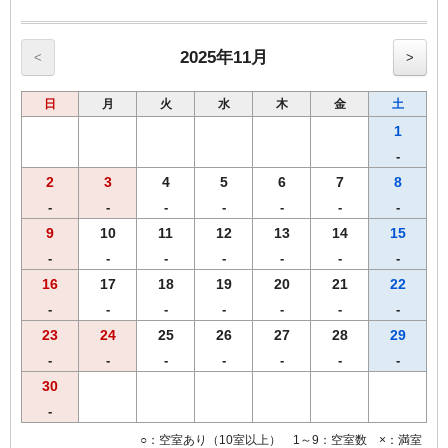
※お子様（小学生）朝食券700円（税込） ※幼児のお子様は無料で
ご利用頂けます。
2025年11月
<
>
【客室のご案内】
◆Wi-Fi接続・有線LAN接続のインターネット環境無料
日
月
火
水
木
金
土
◆加湿機能付空気清浄機
◆枕元USBコンセント
1
◆ＶＯＤルームシアター全室設置（1日1，000円）
-
●館内コインランドリー完備（有料）
2
3
4
5
6
7
8
-
-
-
-
-
-
-
9
10
11
12
13
14
15
-
-
-
-
-
-
-
16
17
18
19
20
21
22
-
-
-
-
-
-
-
23
24
25
26
27
28
29
-
-
-
-
-
-
-
30
-
○：空室あり（10室以上） 1～9：空室数 ×：満室