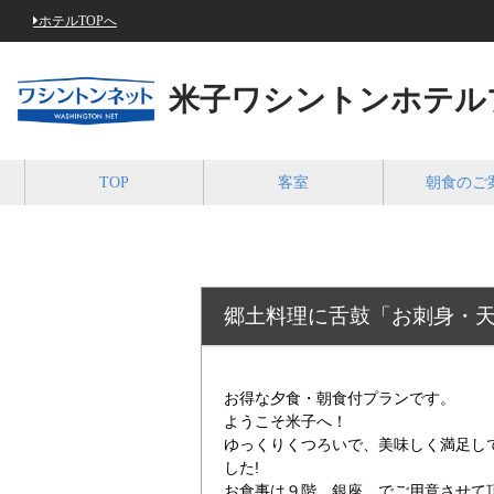
ホテルTOPへ
米子ワシントンホテル
TOP
客室
朝食のご
郷土料理に舌鼓「お刺身・
お得な夕食・朝食付プランです。
ようこそ米子へ！
ゆっくりくつろいで、美味しく満足し
した!
お食事は９階 銀座 でご用意させて