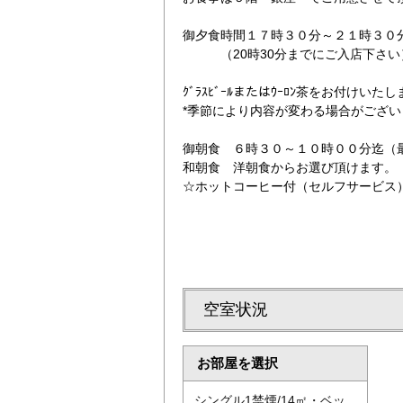
御夕食時間１７時３０分～２１時３０分
（20時30分までにご入店下さい
ｸﾞﾗｽﾋﾞｰﾙまたはｳｰﾛﾝ茶をお付けいた
*季節により内容が変わる場合がござい
御朝食 ６時３０～１０時００分迄（
ご宿泊のお客様限
和朝食 洋朝食からお選び頂けます。
☆ホットコーヒー付（セルフサービス
空室状況
お部屋を選択
シングル1禁煙/14㎡・ベッ