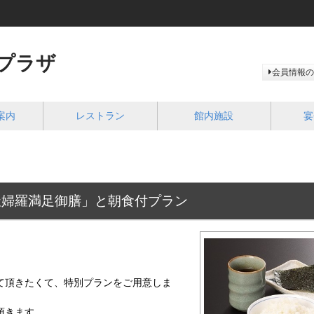
プラザ
会員情報の
案内
レストラン
館内施設
宴
天婦羅満足御膳」と朝食付プラン
て頂きたくて、特別プランをご用意しま
頂きます