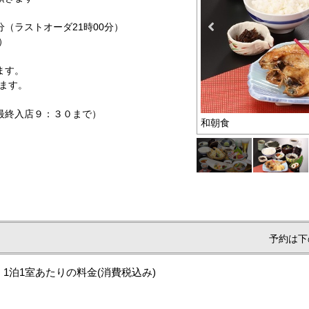
（ラストオーダ21時00分）
）
します。
ます。
最終入店９：３０まで）
定です。
和朝食
）
予約は下
1泊1室あたりの料金
(消費税込み)