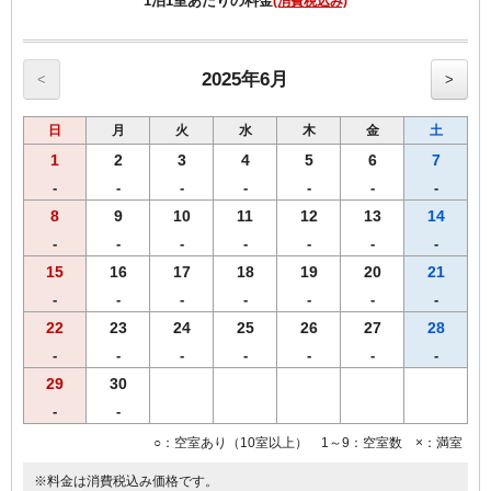
1泊1室あたりの料金
(消費税込み)
・夕食時のお飲み物・追加料理等の代金は、当日「きらら」さんで直
接ご精算下さい。
※当日のキャンセル、返金は出来かねますので、あらかじめご了承く
2025年6月
<
>
ださい。
日
月
火
水
木
金
土
◆ご朝食はホテル９階にて６時30分から10時まで（9時30分最終入
店）
1
2
3
4
5
6
7
地元食材を使用した自慢の和定食か、洋定食をお選びいただけます。
-
-
-
-
-
-
-
8
9
10
11
12
13
14
◆全室ＶＯＤ（ﾋﾞﾃﾞｵ･ｵﾝ･ﾃﾞﾏﾝﾄﾞ）放送対応
1日1,000円（プランには含まれていません）で見放題!！
-
-
-
-
-
-
-
◆wifi接続・有線LAN接続のインターネット環境無料
15
16
17
18
19
20
21
◆全室、加湿機能付空気清浄機設置
-
-
-
-
-
-
-
◆枕元にUSBコンセント設置
22
23
24
25
26
27
28
-
-
-
-
-
-
-
29
30
-
-
○：空室あり（10室以上） 1～9：空室数 ×：満室
※料金は消費税込み価格です。