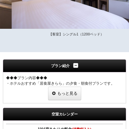
【客室】シングル1（1200ベッド）
プラン紹介
◆◆◆プラン内容◆◆◆
・ホテルおすすめ「居食屋きらら」の夕食・朝食付プランです。
・朝食はホテル９階にて、和定食か洋定食をお召し上がりいただけま
もっと見る
す。
◆夕食は、「居食屋 きらら」さん（当ホテル正面）でご用意致しま
す。
空室カレンダー
・夕食のご提供時間は17時～20時です。（夕食券をチェックイン時に
お渡しします。）
・当プランは、前日までのご予約に限ります。