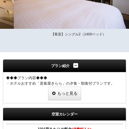
【客室】シングル2（1400ベッド）
プラン紹介
◆◆◆プラン内容◆◆◆
・ホテルおすすめ「居食屋きらら」の夕食・朝食付プランです。
・朝食はホテル９階にて、和定食か洋定食をお召し上がりいただけま
もっと見る
す。
◆夕食は、「居食屋 きらら」さん（当ホテル正面）でご用意致しま
す。
空室カレンダー
・夕食のご提供時間は17時～20時です。（夕食券をチェックイン時に
お渡しします。）
・当プランは、前日までのご予約に限ります。