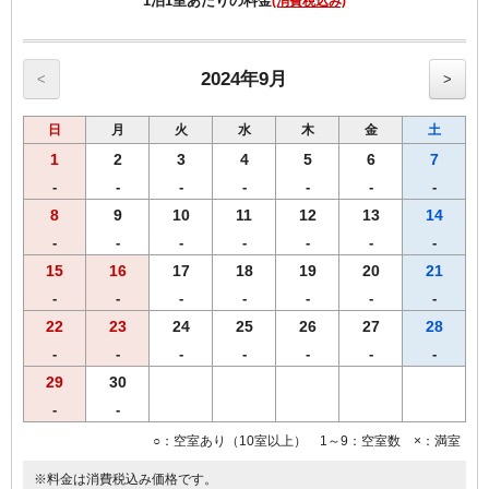
1泊1室あたりの料金
(消費税込み)
・夕食時のお飲み物・追加料理等の代金は、当日「きらら」さんで直
接ご精算下さい。
※当日のキャンセル、返金は出来かねますので、あらかじめご了承く
2024年9月
<
>
ださい。
日
月
火
水
木
金
土
◆ご朝食はホテル９階にて６時30分から10時まで（9時30分最終入
店）
1
2
3
4
5
6
7
地元食材を使用した自慢の和定食か、洋定食をお選びいただけます。
-
-
-
-
-
-
-
8
9
10
11
12
13
14
◆全室ＶＯＤ（ﾋﾞﾃﾞｵ･ｵﾝ･ﾃﾞﾏﾝﾄﾞ）放送対応
1日1,000円（プランには含まれていません）で見放題!！
-
-
-
-
-
-
-
◆wifi接続・有線LAN接続のインターネット環境無料
15
16
17
18
19
20
21
◆全室、加湿機能付空気清浄機設置
-
-
-
-
-
-
-
◆枕元にUSBコンセント設置
22
23
24
25
26
27
28
-
-
-
-
-
-
-
29
30
-
-
○：空室あり（10室以上） 1～9：空室数 ×：満室
※料金は消費税込み価格です。