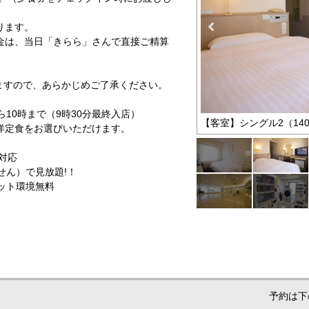
ります。
金は、当日「きらら」さんで直接ご精算
ますので、あらかじめご了承ください。
10時まで（9時30分最終入店）
（1400ベッド）
【客室】シングル2（14
洋定食をお選びいただけます。
送対応
ません）で見放題!！
ネット環境無料
予約は下