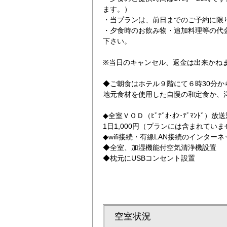
ます。）
・当プランは、前日までのご予約に限
・夕食時のお飲み物・追加料理等の代
下さい。
※当日のキャンセル、返金は出来かね
◆ご朝食はホテル９階にて６時30分から
【客室】シングル2
地元食材を使用した自慢の和定食か、
◆全室ＶＯＤ（ﾋﾞﾃﾞｵ･ｵﾝ･ﾃﾞﾏﾝﾄﾞ）放
1日1,000円（プランには含まれてい
◆wifi接続・有線LAN接続のインター
◆全室、加湿機能付空気清浄機設置
◆枕元にUSBコンセント設置
空室状況