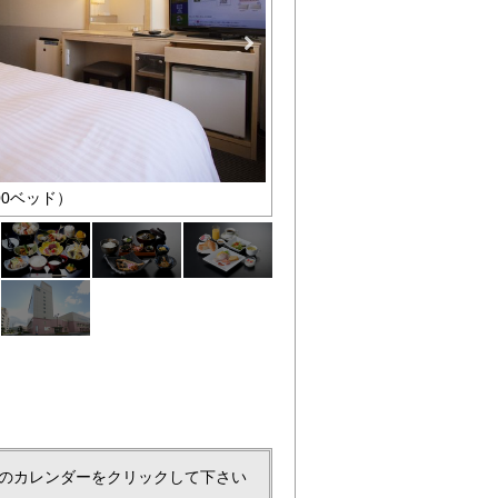
00ベッド）
居食屋「きらら」さんの夕食で
のカレンダーをクリックして下さい