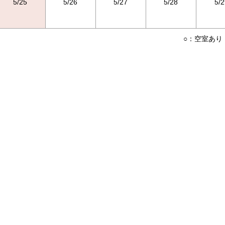
5/25
5/26
5/27
5/28
5/2
○：空室あり