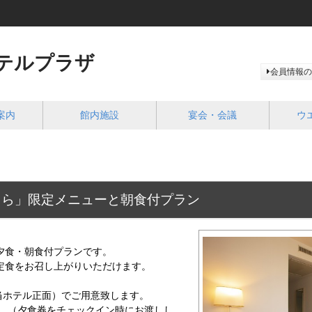
テルプラザ
会員情報の
案内
館内施設
宴会・会議
ウ
らら」限定メニューと朝食付プラン
夕食・朝食付プランです。
定食をお召し上がりいただけます。
当ホテル正面）でご用意致します。
す。（夕食券をチェックイン時にお渡しし