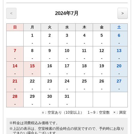
記載です※
◆◆◆客室のご案内◆◆◆
2024年7月
<
>
●Wi-Fi・有線ＬＡＮ完備
●加湿空気清浄機完備
日
月
火
水
木
金
土
●洗浄機付きトイレ完備
●枕元にUSBコンセント設置
1
2
3
4
5
6
●バゲージラック設置
-
-
-
-
-
-
●薄型液晶テレビ
7
8
9
10
11
12
13
◆◆◆貸出備品◆◆◆
●ズボンプレッサー
-
-
-
-
-
-
-
●電気スタンド
14
15
16
17
18
19
20
●アイロン
-
-
-
-
-
-
-
■館内にランドリーコーナー設置
21
22
23
24
25
26
27
-
-
-
-
-
-
-
28
29
30
31
-
-
-
-
○：空室あり（10室以上） 1～9：空室数 ×：満室
※料金は消費税込み価格です。
※上記の表示は、空室検索の照会時点の状況ですので、予約時にお取り
できない場合もございます。