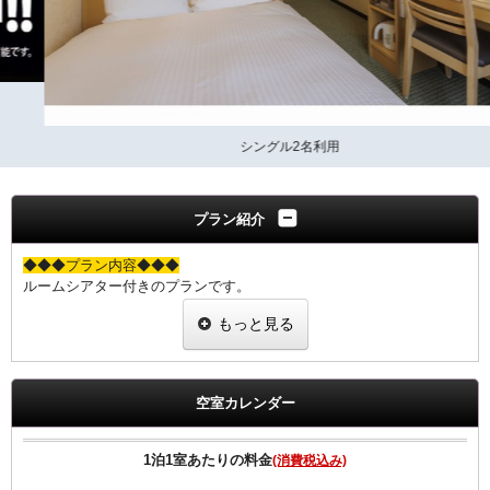
シングル2名利用
プラン紹介
◆◆◆プラン内容◆◆◆
ルームシアター付きのプランです。
今まで見たかった話題の映画をプライベート空間で心ゆくまでご堪能
もっと見る
下さい。
【ビデオ・オン・デマンド（ＶＯＤ）ルームシアター】
◎洋画・邦画・バラエティー・アダルトと様々なコンテンツ
空室カレンダー
◎見たい時に視聴ができる！
◎早送り・巻き戻し可能！
1泊1室あたりの料金
(消費税込み)
※領収書にはルームシアター(VOD)の明細は載らず、ご宿泊代のみの