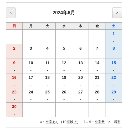
◆◆◆客室のご案内◆◆◆
●Wi-Fi・有線ＬＡＮ完備
●加湿空気清浄機完備
2024年6月
<
>
●洗浄機付きトイレ完備
●枕元にUSBコンセント設置
日
月
火
水
木
金
土
●バゲージラック設置
●ビデオ・オン・デマンド（ＶＯＤ）ルームシアター・・・1泊1,000
1
円
-
◆◆◆貸出備品◆◆◆
2
3
4
5
6
7
8
●ズボンプレッサー
●電気スタンド
-
-
-
-
-
-
-
●アイロン
9
10
11
12
13
14
15
-
-
-
-
-
-
-
■館内にランドリーコーナー設置
16
17
18
19
20
21
22
-
-
-
-
-
-
-
23
24
25
26
27
28
29
-
-
-
-
-
-
-
30
-
○：空室あり（10室以上） 1～9：空室数 ×：満室