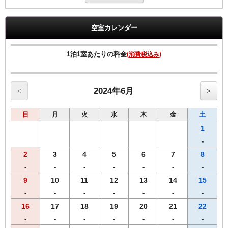
ご自宅で本場の味を堪能できる。大変お得なお土産付き宿泊プランで
す。
下関と言えば、「ふく」!!（下関では、河豚を「福」にかけて「ふ
空室カレンダー
く」呼ばれている。）
下関南風泊漁港はふくの初セリで有名で、ふく水揚げ量、全国第一
位!!です。
1泊1室あたりの料金
(消費税込み)
その下関南風泊漁港より仕入れた新鮮な「ふく」を専用流通ルートよ
り加工場に運搬、高い品質で調理された「ふく」を、産地直送のお土
産としてご自宅にお届けいたします。
※ホテルチェックイン時にお申込み用紙を記入頂き最終申し込み完了
2024年6月
<
>
となります。
※商品のご到着は最終お申込日より1週間前後かかりますので予めご
日
月
火
水
木
金
土
了承下さいませ。
【商品内容】
1
まふく刺身約120ｇ（30ｃｍプラ皿）、まふくちり約400ｇ、
-
とらふく皮刺約50ｇ、ひれ酒用とらふぐ焼ひれ、ポン酢、もみじおろ
2
3
4
5
6
7
8
し
※写真はイメージになります。野菜は付属しておりません。
-
-
-
-
-
-
-
9
10
11
12
13
14
15
◆◆◆客室のご案内◆◆◆
-
-
-
-
-
-
-
●Wi-Fi・有線ＬＡＮ完備
●加湿空気清浄機完備
16
17
18
19
20
21
22
●洗浄機付きトイレ完備
-
-
-
-
-
-
-
●枕元にUSBコンセント設置