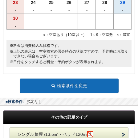
23
24
25
26
27
28
29
●バゲージラック設置
●薄型液晶テレビ
-
-
-
-
-
-
-
30
◆◆◆貸出備品◆◆◆
-
●ズボンプレッサー
●電気スタンド
○：空室あり（10室以上） 1～9：空室数 ×：満室
●アイロン
※料金は消費税込み価格です。
■館内にランドリーコーナー設置
※上記の表示は、空室検索の照会時点の状況ですので、予約時にお取り
できない場合もございます。
※日付をタッチすると料金・予約ボタンが表示されます。
検索条件を変更
■検索条件:
指定なし
その他の部屋タイプ
シングル禁煙 /13.5㎡・ベッド120㎝