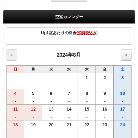
れた「あんこう鍋セット」として、産地直送のお土産としてご自宅に
お届けする。お土産付き宿泊プランです。
「あんこう」は、ほとんど捨てるところのない魚ということで有名
空室カレンダー
で、「身、皮、肝、胃、エラ、卵巣、トモ（ひれ）」をあんこう7つ
道具と呼びます。
部位によって違う食感を楽しめ、淡白でコラーゲンたっぷりなのに低
1泊1室あたりの料金
(消費税込み)
カロリー。
特に肝（アンキモ）はビタミンA、ビタミンB12、ビタミンD、DHA、
EPAなど豊富な栄養を含んでおり、見た目と食感から海のフォアグ
ラ」ともいわれております。
2024年8月
<
>
※ホテルチェックイン時にお申込み用紙を記入頂き最終申し込み完了
日
月
火
水
木
金
土
となります。
※商品のご到着は最終お申込日より1週間前後かかりますので予めご
1
2
3
了承下さいませ。
-
-
-
【商品内容】
4
5
6
7
8
9
10
あんこうの身とアラ600ｇ、あんこうの肝50ｇ、あんこう鍋スープ
※写真はイメージになります。野菜は付属しておりません。
-
-
-
-
-
-
-
11
12
13
14
15
16
17
◆◆◆客室のご案内◆◆◆
-
-
-
-
-
-
-
●Wi-Fi・有線ＬＡＮ完備
●加湿空気清浄機完備
18
19
20
21
22
23
24
●洗浄機付きトイレ完備
-
-
-
-
-
-
-
●枕元にUSBコンセント設置