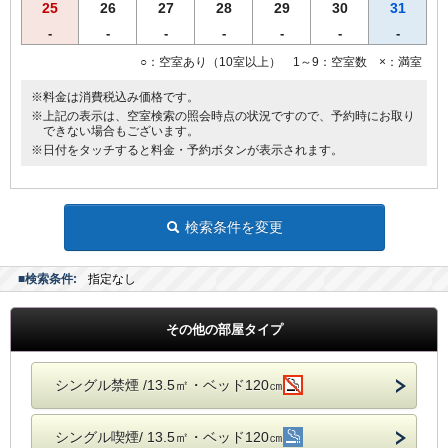
25
26
27
28
29
30
31
●バゲージラック設置
●薄型液晶テレビ
-
-
-
-
-
-
-
○：空室あり（10室以上） 1～9：空室数 ×：満室
◆◆◆貸出備品◆◆◆
●ズボンプレッサー
※料金は消費税込み価格です。
●電気スタンド
※上記の表示は、空室検索の照会時点の状況ですので、予約時にお取り
●アイロン
できない場合もございます。
※日付をタッチすると料金・予約ボタンが表示されます。
■館内にランドリーコーナー設置
検索条件を変更
■検索条件:
指定なし
その他の部屋タイプ
シングル禁煙 /13.5㎡・ベッド120㎝
シングル喫煙/ 13.5㎡・ベッド120㎝