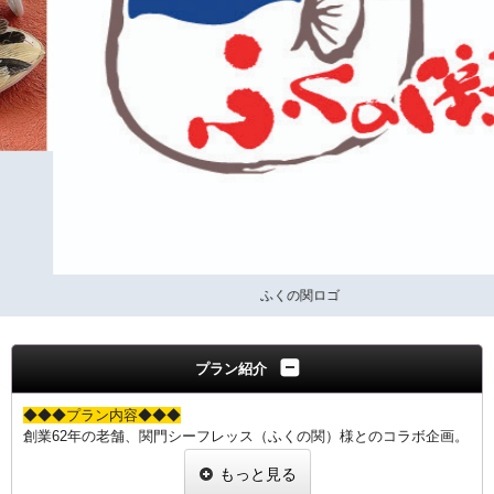
ふくの関ロゴ
プラン紹介
◆◆◆プラン内容◆◆◆
創業62年の老舗、関門シーフレッス（ふくの関）様とのコラボ企画。
「あんこう」の水揚げ量日本一を誇る下関漁港より仕入れた新鮮な
もっと見る
「あんこう」を専用流通ルートより加工場に運搬、高い品質で調理さ