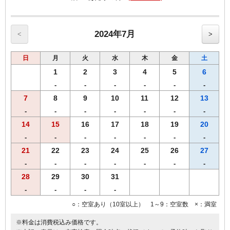
・関門海峡ミュージアム
定休日年4回不定休 1/16 1/17 3/5
・九州鉄道記念館
定休日 9/13 11/8 12/13 1/10 3/13
2024年7月
<
>
・門司港レトロ展望室
定休日年4回不定休 1/23
日
月
火
水
木
金
土
・旧門司三井倶楽部
・旧大阪商船
1
2
3
4
5
6
※「門司港レトロフリーパス券」はチェックイン時にお渡しいたしま
-
-
-
-
-
-
す。
7
8
9
10
11
12
13
※ ご利用は、チェックイン翌日の1日のみのご利用期限となります。
※「門司港レトロフリーパス券」は、大人用のみとなります。
-
-
-
-
-
-
-
※ 「門司港レトロフリーパス券」の払い戻しは致しなかねます。
14
15
16
17
18
19
20
-
-
-
-
-
-
-
※2024年10月5日～2025年1月13日「MINIATURE LIFE展」開催。
ミニチュアライフ田中 達也 見立ての世界
21
22
23
24
25
26
27
フロントにてチケット販売中です。（別途 大人1,200円、子供800
-
-
-
-
-
-
-
円）
28
29
30
31
◆◆◆客室のご案内◆◆◆
●Wi-Fi・有線ＬＡＮ完備
-
-
-
-
●加湿空気清浄機完備
○：空室あり（10室以上） 1～9：空室数 ×：満室
●洗浄機付きトイレ完備
●枕元にUSBコンセント設置
※料金は消費税込み価格です。
●バゲージラック設置