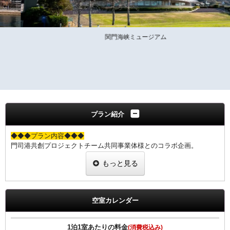
関門海峡ミュージアム
プラン紹介
◆◆◆プラン内容◆◆◆
門司港共創プロジェクトチーム共同事業体様とのコラボ企画。
門司港レトロは、北九州市門司区にある人気観光スポットで、大正ロ
もっと見る
マンの雰囲気漂うレトロな景観が魅力の港町です。
下関駅から車で約20分、JRで約30分、唐戸市場から船で約10分とア
クセスも非常に便利となっております。
空室カレンダー
今回は、門司港レトロ内の人気施設5施設をご利用頂ける「門司港フ
リーパス券」をご用意させていただきました。
【利用施設】
1泊1室あたりの料金
(消費税込み)