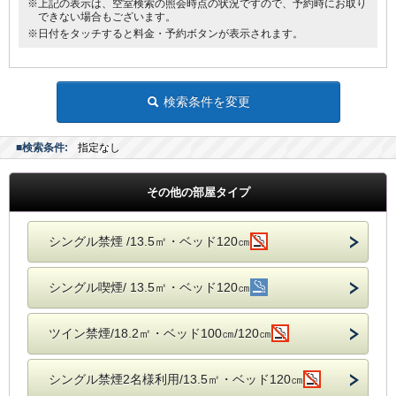
※上記の表示は、空室検索の照会時点の状況ですので、予約時にお取り
●薄型液晶テレビ
できない場合もございます。
※日付をタッチすると料金・予約ボタンが表示されます。
◆◆◆貸出備品◆◆◆
●ズボンプレッサー
●電気スタンド
●アイロン
検索条件を変更
■館内にランドリーコーナー設置
■検索条件:
指定なし
その他の部屋タイプ
シングル禁煙 /13.5㎡・ベッド120㎝
シングル喫煙/ 13.5㎡・ベッド120㎝
ツイン禁煙/18.2㎡・ベッド100㎝/120㎝
シングル禁煙2名様利用/13.5㎡・ベッド120㎝