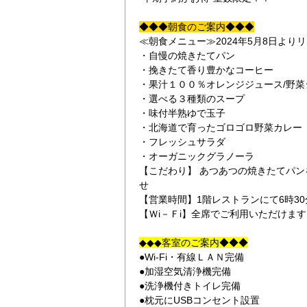
◆◆◆朝食のご案内◆◆◆
≪朝食メニュー≫2024年5月8日より
・自慢の焼きたてパン
・挽きたて香り豊かなコーヒー
・果汁１００％オレンジジュース/野
・選べる３種類のスープ
・味付半熟ゆで玉子
ス
パン食
・北海道で育ったゴロゴロ野菜カレー
・フレッシュサラダ
・オーガニックグラノーラ
【こだわり】 あつあつの焼きたてパ
せ
【営業時間】1階レストランにて6時30分から1
【Ｗi－Ｆi】全席でご利用いただけま
◆◆◆客室のご案内◆◆◆
●Wi-Fi・有線ＬＡＮ完備
●加湿空気清浄機完備
●洗浄機付きトイレ完備
●枕元にUSBコンセント設置