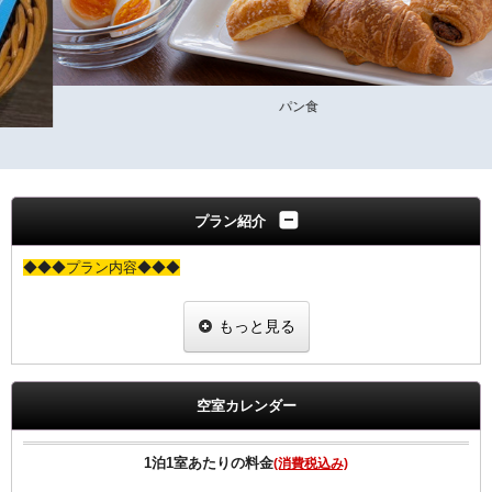
パン食
プラン紹介
◆◆◆プラン内容◆◆◆
朝食付プランと同価格で女性にちょっと嬉しい特典付きのプランで
もっと見る
す。
当プランでご予約のお客様には選べるグッズをプレゼント。
ヒーリング・コスメ系グッズの中から２点お選びいただけます。
※グッズ内容は予告なく変更する場合がございますのでご了承下さ
空室カレンダー
い。
※男性のお客様にはご予約いただけませんので、他のプランにてご予
約下さい
1泊1室あたりの料金
(消費税込み)