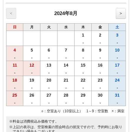
◆◆◆朝食のご案内◆◆◆
≪朝食メニュー≫2024年5月8日よりリニューアル
・自慢の焼きたてパン
2024年8月
<
>
・挽きたて香り豊かなコーヒー
・果汁１００％オレンジジュース/野菜ジュース
日
月
火
水
木
金
土
・選べる３種類のスープ
・味付半熟ゆで玉子
1
2
3
・北海道で育ったゴロゴロ野菜カレー
-
-
-
・フレッシュサラダ
4
5
6
7
8
9
10
・オーガニックグラノーラ
【営業時間】1階レストランにて6時30分から10時00分まで(ｵｰﾀﾞｰｽﾄｯ
-
-
-
-
-
-
-
ﾌﾟ9:30）
11
12
13
14
15
16
17
【Ｗi－Ｆi】全席でご利用いただけます。
-
-
-
-
-
-
-
◆◆◆客室のご案内◆◆◆
18
19
20
21
22
23
24
●Wi-Fi・有線ＬＡＮ完備
-
-
-
-
-
-
-
●加湿空気清浄機完備
25
26
27
28
29
30
31
●洗浄機付きトイレ完備
●枕元にUSBコンセント設置
-
-
-
-
-
-
-
●バゲージラック設置
○：空室あり（10室以上） 1～9：空室数 ×：満室
●ビデオ・オン・デマンド（ＶＯＤ）ルームシアター・・・1泊1,000
円
※料金は消費税込み価格です。
◆◆◆貸出備品◆◆◆
※上記の表示は、空室検索の照会時点の状況ですので、予約時にお取り
●ズボンプレッサー
できない場合もございます。