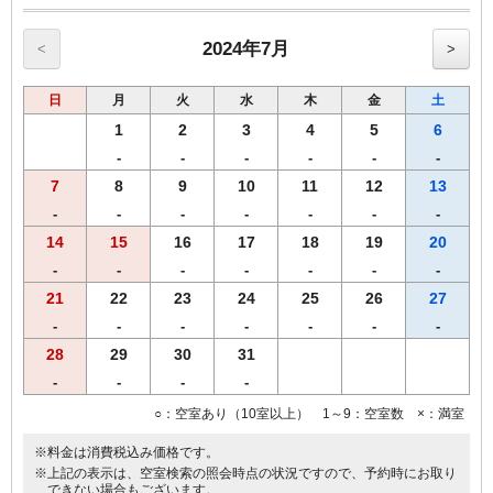
記載です※
◆◆◆朝食のご案内◆◆◆
2024年7月
<
>
≪朝食メニュー≫2024年5月8日よりリニューアル
・自慢の焼きたてパン
日
月
火
水
木
金
土
・挽きたて香り豊かなコーヒー
・果汁１００％オレンジジュース/野菜ジュース
1
2
3
4
5
6
・選べる３種類のスープ
-
-
-
-
-
-
・味付半熟ゆで玉子
7
8
9
10
11
12
13
・北海道で育ったゴロゴロ野菜カレー
・フレッシュサラダ
-
-
-
-
-
-
-
・オーガニックグラノーラ
14
15
16
17
18
19
20
【こだわり】 あつあつの焼きたてパンをお好きなだけお召し上がり
-
-
-
-
-
-
-
くださいませ
【営業時間】1階レストランにて6時30分から10時00分まで(ｵｰﾀﾞｰｽﾄｯ
21
22
23
24
25
26
27
ﾌﾟ9:30）
-
-
-
-
-
-
-
【Ｗi－Ｆi】全席でご利用いただけます。
28
29
30
31
◆◆◆客室のご案内◆◆◆
-
-
-
-
●Wi-Fi・有線ＬＡＮ完備
○：空室あり（10室以上） 1～9：空室数 ×：満室
●加湿空気清浄機完備
●洗浄機付きトイレ完備
※料金は消費税込み価格です。
●枕元にUSBコンセント設置
※上記の表示は、空室検索の照会時点の状況ですので、予約時にお取り
●バゲージラック設置
できない場合もございます。