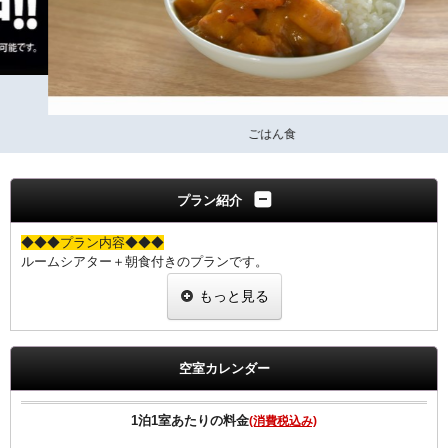
ごはん食
プラン紹介
◆◆◆プラン内容◆◆◆
ルームシアター＋朝食付きのプランです。
今まで見たかった話題の映画をプライベート空間で心ゆくまでご堪能
もっと見る
下さい。
【ビデオ・オン・デマンド（ＶＯＤ）ルームシアター】
◎洋画・邦画・バラエティー・アダルトと様々なコンテンツ
空室カレンダー
◎見たい時に視聴ができる！
◎早送り・巻き戻し可能！
1泊1室あたりの料金
(消費税込み)
※領収書にはルームシアター(VOD)の明細は載らず、ご宿泊代のみの