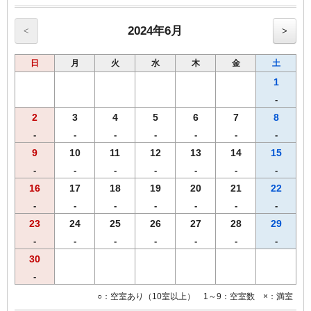
記載です※
◆◆◆客室のご案内◆◆◆
2024年6月
<
>
●Wi-Fi・有線ＬＡＮ完備
●加湿空気清浄機完備
日
月
火
水
木
金
土
●洗浄機付きトイレ完備
●枕元にUSBコンセント設置
1
●バゲージラック設置
-
●薄型液晶テレビ
2
3
4
5
6
7
8
◆◆◆貸出備品◆◆◆
●ズボンプレッサー
-
-
-
-
-
-
-
●電気スタンド
9
10
11
12
13
14
15
●アイロン
-
-
-
-
-
-
-
■館内にランドリーコーナー設置
16
17
18
19
20
21
22
-
-
-
-
-
-
-
23
24
25
26
27
28
29
-
-
-
-
-
-
-
30
-
○：空室あり（10室以上） 1～9：空室数 ×：満室