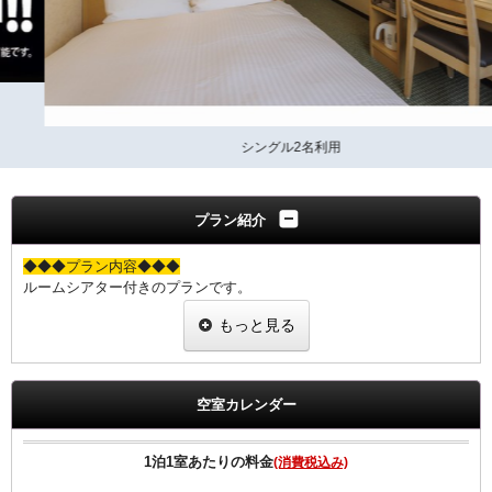
シングル2名利用
プラン紹介
◆◆◆プラン内容◆◆◆
ルームシアター付きのプランです。
今まで見たかった話題の映画をプライベート空間で心ゆくまでご堪能
もっと見る
下さい。
【ビデオ・オン・デマンド（ＶＯＤ）ルームシアター】
◎洋画・邦画・バラエティー・アダルトと様々なコンテンツ
空室カレンダー
◎見たい時に視聴ができる！
◎早送り・巻き戻し可能！
1泊1室あたりの料金
(消費税込み)
※領収書にはルームシアター(VOD)の明細は載らず、ご宿泊代のみの