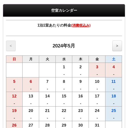
観光やビジネスに最適です
空室カレンダー
”早期予約がお得”室数限定！！
◆◆◆客室のご案内◆◆◆
1泊1室あたりの料金
(消費税込み)
●Wi-Fi・有線ＬＡＮ完備
●加湿空気清浄機完備
●洗浄機付きトイレ完備
●枕元にUSBコンセント設置
2024年5月
<
>
●バゲージラック設置
●薄型液晶テレビ
日
月
火
水
木
金
土
◆◆◆貸出備品◆◆◆
●ズボンプレッサー
1
2
3
4
●電気スタンド
-
-
-
-
●アイロン
5
6
7
8
9
10
11
■館内にランドリーコーナー設置
-
-
-
-
-
-
-
12
13
14
15
16
17
18
-
-
-
-
-
-
-
19
20
21
22
23
24
25
-
-
-
-
-
-
-
26
27
28
29
30
31