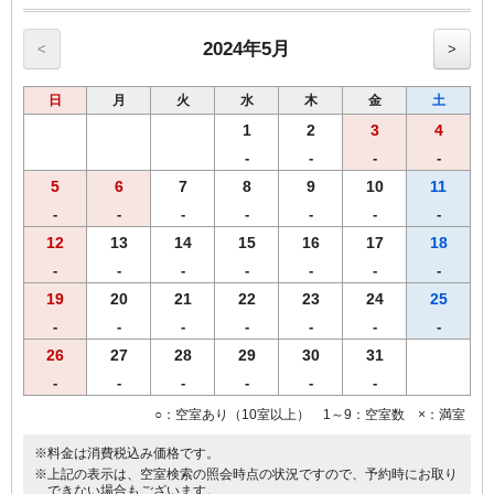
◆◆◆客室のご案内◆◆◆
●Wi-Fi・有線ＬＡＮ完備
●加湿空気清浄機完備
2024年5月
<
>
●洗浄機付きトイレ完備
●枕元にUSBコンセント設置
日
月
火
水
木
金
土
●バゲージラック設置
●ビデオ・オン・デマンド（ＶＯＤ）ルームシアター・・・1泊1,000
1
2
3
4
円
-
-
-
-
◆◆◆貸出備品◆◆◆
5
6
7
8
9
10
11
●ズボンプレッサー
●電気スタンド
-
-
-
-
-
-
-
●アイロン
12
13
14
15
16
17
18
-
-
-
-
-
-
-
■館内にランドリーコーナー設置
19
20
21
22
23
24
25
-
-
-
-
-
-
-
26
27
28
29
30
31
-
-
-
-
-
-
○：空室あり（10室以上） 1～9：空室数 ×：満室
※料金は消費税込み価格です。
※上記の表示は、空室検索の照会時点の状況ですので、予約時にお取り
できない場合もございます。