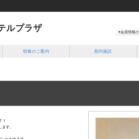
テルプラザ
会員情報の
朝食のご案内
館内施設
～
す！
します。