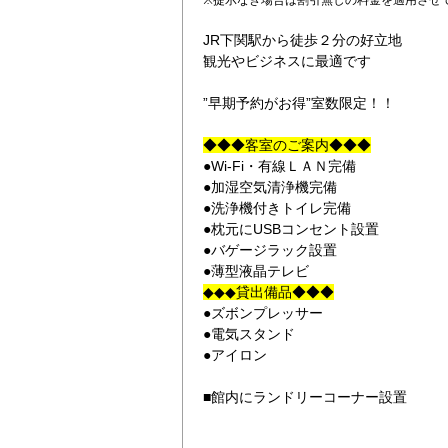
※提示なき場合は割引無しの料金を適用させ
JR下関駅から徒歩２分の好立地
観光やビジネスに最適です
”早期予約がお得”室数限定！！
◆◆◆客室のご案内◆◆◆
●Wi-Fi・有線ＬＡＮ完備
●加湿空気清浄機完備
学生の方にお得な
●洗浄機付きトイレ完備
●枕元にUSBコンセント設置
●バゲージラック設置
●薄型液晶テレビ
◆◆◆貸出備品◆◆◆
●ズボンプレッサー
●電気スタンド
●アイロン
■館内にランドリーコーナー設置