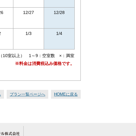
26
12/27
12/28
2
1/3
1/4
（10室以上） 1～9：空室数 ×：満室
※料金は消費税込み価格です。
へ
プラン一覧ページへ
HOMEに戻る