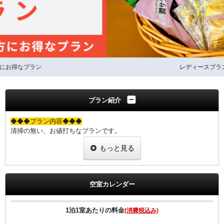
レディースプラン イメージ
プラン紹介
◆◆◆プラン内容◆◆◆
清掃の無い、お値打ちなプランです。
２泊以上ご利用のお客様のみご利用できるお得でエコなプランです。
もっと見る
・タオル類の交換とゴミの回収、灰皿の交換のみさせて頂きます。
・シーツ、枕カバー、ナイトウェア、スリッパ、歯ブラシ、カミソリ
の交換は致しません。
空室カレンダー
尚、衛星管理上3泊毎に通常清掃をいたします。
※ご予定の変更により1泊の場合は、通常料金となります。
1泊1室あたりの料金
(消費税込み)