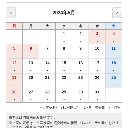
女性にちょっと嬉しい特典付きのプランです。
当プランでご予約のお客様には選べるグッズをプレゼント。
ヒーリング・コスメ系グッズの中から２点お選びいただけます。
2024年5月
<
>
※グッズ内容は予告なく変更する場合がございますのでご了承下さ
い。
日
月
火
水
木
金
土
※男性のお客様にはご予約いただけませんので、他のプランにてご予
約下さい
1
2
3
4
-
-
-
-
5
6
7
8
9
10
11
◆◆◆客室のご案内◆◆◆
-
-
-
-
-
-
-
●Wi-Fi・有線ＬＡＮ完備
12
13
14
15
16
17
18
●加湿空気清浄機完備
-
-
-
-
-
-
-
●洗浄機付きトイレ完備
●枕元にUSBコンセント設置
19
20
21
22
23
24
25
●バゲージラック設置
-
-
-
-
-
-
-
●20インチ薄型液晶テレビ
26
27
28
29
30
31
●120cm幅のセミダブルベット採用
●ビデオ・オン・デマンド（ＶＯＤ）ルームシアター・・・1泊1,000
-
-
-
-
-
-
円
○：空室あり（10室以上） 1～9：空室数 ×：満室
●レンタルパソコンサービス・・・1泊1,000円先着順で数量に限り有
り
※料金は消費税込み価格です。
※上記の表示は、空室検索の照会時点の状況ですので、予約時にお取り
◆◆◆貸出備品◆◆◆
できない場合もございます。