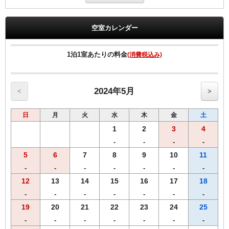
れた「あんこう鍋セット」として、産地直送のお土産としてご自宅に
お届けする。お土産付き宿泊プランです。
「あんこう」は、ほとんど捨てるところのない魚ということで有名
空室カレンダー
で、「身、皮、肝、胃、エラ、卵巣、トモ（ひれ）」をあんこう7つ
道具と呼びます。
部位によって違う食感を楽しめ、淡白でコラーゲンたっぷりなのに低
1泊1室あたりの料金
(消費税込み)
カロリー。
特に肝（アンキモ）はビタミンA、ビタミンB12、ビタミンD、DHA、
EPAなど豊富な栄養を含んでおり、見た目と食感から海のフォアグ
ラ」ともいわれております。
2024年5月
<
>
※ホテルチェックイン時にお申込み用紙を記入頂き最終申し込み完了
日
月
火
水
木
金
土
となります。
※商品のご到着は最終お申込日より1週間前後かかりますので予めご
1
2
3
4
了承下さいませ。
-
-
-
-
【商品内容】
5
6
7
8
9
10
11
あんこうの身とアラ600ｇ、あんこうの肝50ｇ、あんこう鍋スープ
※写真はイメージになります。野菜は付属しておりません。
-
-
-
-
-
-
-
12
13
14
15
16
17
18
◆◆◆客室のご案内◆◆◆
-
-
-
-
-
-
-
●Wi-Fi・有線ＬＡＮ完備
●加湿空気清浄機完備
19
20
21
22
23
24
25
●洗浄機付きトイレ完備
-
-
-
-
-
-
-
●枕元にUSBコンセント設置