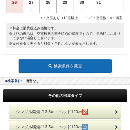
26
27
28
29
30
31
●バゲージラック設置
●薄型液晶テレビ
-
-
-
-
-
-
○：空室あり（10室以上） 1～9：空室数 ×：満室
◆◆◆貸出備品◆◆◆
●ズボンプレッサー
※料金は消費税込み価格です。
●電気スタンド
※上記の表示は、空室検索の照会時点の状況ですので、予約時にお取り
●アイロン
できない場合もございます。
※日付をタッチすると料金・予約ボタンが表示されます。
■館内にランドリーコーナー設置
検索条件を変更
■検索条件:
指定なし
その他の部屋タイプ
シングル禁煙 /13.5㎡・ベッド120㎝
シングル喫煙/ 13.5㎡・ベッド120㎝