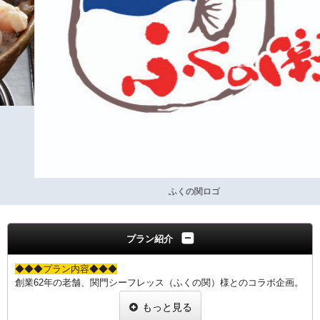
ふくの関ロゴ
プラン紹介
◆◆◆プラン内容◆◆◆
創業62年の老舗、関門シーフレッス（ふくの関）様とのコラボ企画。
「あんこう」の水揚げ量日本一を誇る下関漁港より仕入れた新鮮な
もっと見る
「あんこう」を専用流通ルートより加工場に運搬、高い品質で調理さ