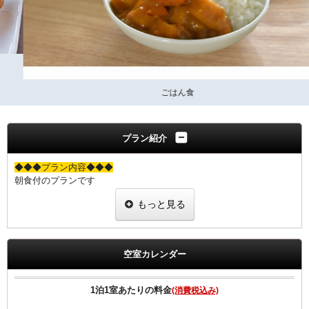
ごはん食
プラン紹介
◆◆◆プラン内容◆◆◆
朝食付のプランです
JR下関駅から徒歩２分の好立地
もっと見る
観光やビジネスに最適です
”早期予約がお得”室数限定！！
空室カレンダー
◆◆◆朝食のご案内◆◆◆
≪朝食メニュー≫2024年5月8日よりリニューアル
・自慢の焼きたてパン
1泊1室あたりの料金
(消費税込み)
・挽きたて香り豊かなコーヒー