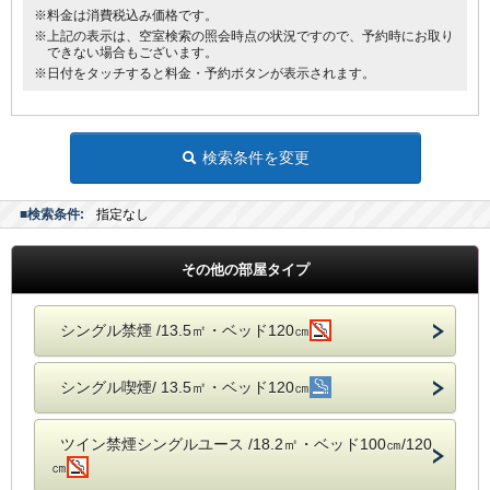
※料金は消費税込み価格です。
■館内にランドリーコーナー設置
※上記の表示は、空室検索の照会時点の状況ですので、予約時にお取り
できない場合もございます。
※日付をタッチすると料金・予約ボタンが表示されます。
検索条件を変更
■検索条件:
指定なし
その他の部屋タイプ
シングル禁煙 /13.5㎡・ベッド120㎝
シングル喫煙/ 13.5㎡・ベッド120㎝
ツイン禁煙シングルユース /18.2㎡・ベッド100㎝/120
㎝