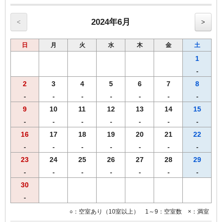
・果汁１００％オレンジジュース/野菜ジュース
・選べる３種類のスープ
・味付半熟ゆで玉子
2024年6月
<
>
・北海道で育ったゴロゴロ野菜カレー
・フレッシュサラダ
日
月
火
水
木
金
土
・オーガニックグラノーラ
【こだわり】 あつあつの焼きたてパンをお好きなだけお召し上がり
1
くださいませ
-
【営業時間】1階レストランにて6時30分から10時00分まで(ｵｰﾀﾞｰｽﾄｯ
2
3
4
5
6
7
8
ﾌﾟ9:30）
【Ｗi－Ｆi】全席でご利用いただけます。
-
-
-
-
-
-
-
9
10
11
12
13
14
15
◆◆◆客室のご案内◆◆◆
-
-
-
-
-
-
-
●Wi-Fi・有線ＬＡＮ完備
●加湿空気清浄機完備
16
17
18
19
20
21
22
●洗浄機付きトイレ完備
-
-
-
-
-
-
-
●枕元にUSBコンセント設置
23
24
25
26
27
28
29
●バゲージラック設置
●薄型液晶テレビ
-
-
-
-
-
-
-
30
◆◆◆貸出備品◆◆◆
-
●ズボンプレッサー
●電気スタンド
○：空室あり（10室以上） 1～9：空室数 ×：満室
●アイロン