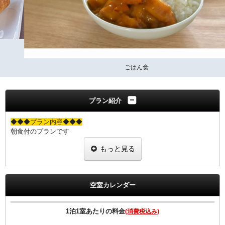
ごはん食
プラン紹介
◆◆◆プラン内容◆◆◆
朝食付のプランです
JR下関駅から徒歩２分の好立地
もっと見る
観光やビジネスに最適です
”早期予約がお得”室数限定！！
空室カレンダー
◆◆◆朝食のご案内◆◆◆
≪朝食メニュー≫2024年5月8日よりリニューアル
・自慢の焼きたてパン
1泊1室あたりの料金
(消費税込み)
・挽きたて香り豊かなコーヒー