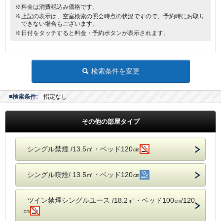
※料金は消費税込み価格です。
■館内にランドリーコーナー設置
※上記の表示は、空室検索の照会時点の状況ですので、予約時にお取り
できない場合もございます。
※日付をタッチすると料金・予約ボタンが表示されます。
検索条件を変更
■検索条件:
指定なし
その他の部屋タイプ
シングル禁煙 /13.5㎡・ベッド120㎝
シングル喫煙/ 13.5㎡・ベッド120㎝
ツイン禁煙シングルユース /18.2㎡・ベッド100㎝/120
㎝