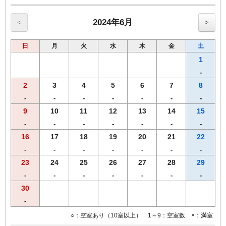
・果汁１００％オレンジジュース/野菜ジュース
・選べる３種類のスープ
・味付半熟ゆで玉子
2024年6月
<
>
・北海道で育ったゴロゴロ野菜カレー
・フレッシュサラダ
日
月
火
水
木
金
土
・オーガニックグラノーラ
【こだわり】 あつあつの焼きたてパンをお好きなだけお召し上がり
1
くださいませ
-
【営業時間】1階レストランにて6時30分から10時00分まで(ｵｰﾀﾞｰｽﾄｯ
2
3
4
5
6
7
8
ﾌﾟ9:30）
【Ｗi－Ｆi】全席でご利用いただけます。
-
-
-
-
-
-
-
9
10
11
12
13
14
15
◆◆◆客室のご案内◆◆◆
-
-
-
-
-
-
-
●Wi-Fi・有線ＬＡＮ完備
●加湿空気清浄機完備
16
17
18
19
20
21
22
●洗浄機付きトイレ完備
-
-
-
-
-
-
-
●枕元にUSBコンセント設置
23
24
25
26
27
28
29
●バゲージラック設置
●薄型液晶テレビ
-
-
-
-
-
-
-
30
◆◆◆貸出備品◆◆◆
-
●ズボンプレッサー
●電気スタンド
○：空室あり（10室以上） 1～9：空室数 ×：満室
●アイロン