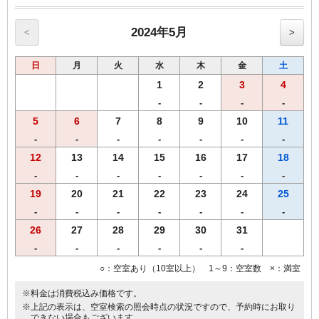
◆◆◆朝食のご案内◆◆◆
≪朝食メニュー≫2024年5月8日よりリニューアル
・自慢の焼きたてパン
2024年5月
<
>
・挽きたて香り豊かなコーヒー
・果汁１００％オレンジジュース/野菜ジュース
日
月
火
水
木
金
土
・選べる３種類のスープ
・味付半熟ゆで玉子
1
2
3
4
・北海道で育ったゴロゴロ野菜カレー
-
-
-
-
・フレッシュサラダ
5
6
7
8
9
10
11
・オーガニックグラノーラ
【営業時間】1階レストランにて6時30分から10時00分まで(ｵｰﾀﾞｰｽﾄｯ
-
-
-
-
-
-
-
ﾌﾟ9:30）
12
13
14
15
16
17
18
【Ｗi－Ｆi】全席でご利用いただけます。
-
-
-
-
-
-
-
◆◆◆客室のご案内◆◆◆
19
20
21
22
23
24
25
●Wi-Fi・有線ＬＡＮ完備
-
-
-
-
-
-
-
●加湿空気清浄機完備
26
27
28
29
30
31
●洗浄機付きトイレ完備
●枕元にUSBコンセント設置
-
-
-
-
-
-
●バゲージラック設置
○：空室あり（10室以上） 1～9：空室数 ×：満室
●ビデオ・オン・デマンド（ＶＯＤ）ルームシアター・・・1泊1,000
円
※料金は消費税込み価格です。
◆◆◆貸出備品◆◆◆
※上記の表示は、空室検索の照会時点の状況ですので、予約時にお取り
●ズボンプレッサー
できない場合もございます。