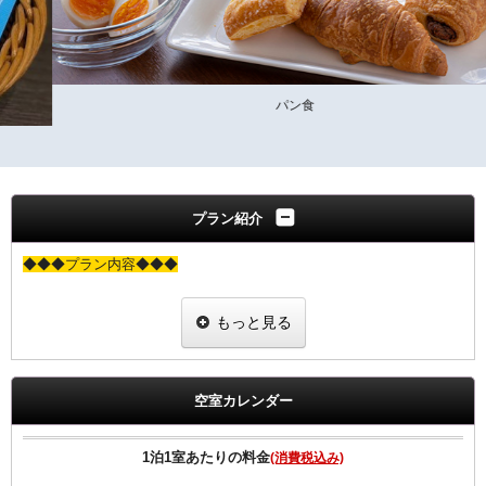
パン食
プラン紹介
◆◆◆プラン内容◆◆◆
朝食付プランと同価格で女性にちょっと嬉しい特典付きのプランで
もっと見る
す。
当プランでご予約のお客様には選べるグッズをプレゼント。
ヒーリング・コスメ系グッズの中から２点お選びいただけます。
※グッズ内容は予告なく変更する場合がございますのでご了承下さ
空室カレンダー
い。
※男性のお客様にはご予約いただけませんので、他のプランにてご予
約下さい
1泊1室あたりの料金
(消費税込み)