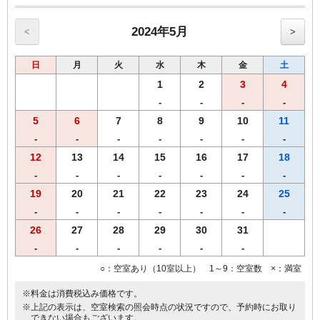
◆◆◆朝食のご案内◆◆◆
≪朝食メニュー≫2024年5月8日よりリニューアル
・自慢の焼きたてパン
2024年5月
<
>
・挽きたて香り豊かなコーヒー
・果汁１００％オレンジジュース/野菜ジュース
日
月
火
水
木
金
土
・選べる３種類のスープ
・味付半熟ゆで玉子
1
2
3
4
・北海道で育ったゴロゴロ野菜カレー
-
-
-
-
・フレッシュサラダ
5
6
7
8
9
10
11
・オーガニックグラノーラ
【こだわり】 あつあつの焼きたてパンをお好きなだけお召し上がり
-
-
-
-
-
-
-
くださいませ
12
13
14
15
16
17
18
【営業時間】1階レストランにて6時30分から10時00分まで(ｵｰﾀﾞｰｽﾄｯ
-
-
-
-
-
-
-
ﾌﾟ9:30）
【Ｗi－Ｆi】全席でご利用いただけます。
19
20
21
22
23
24
25
-
-
-
-
-
-
-
26
27
28
29
30
31
◆◆◆客室のご案内◆◆◆
●Wi-Fi・有線ＬＡＮ完備
-
-
-
-
-
-
●加湿空気清浄機完備
○：空室あり（10室以上） 1～9：空室数 ×：満室
●洗浄機付きトイレ完備
●枕元にUSBコンセント設置
※料金は消費税込み価格です。
●バゲージラック設置
※上記の表示は、空室検索の照会時点の状況ですので、予約時にお取り
●薄型液晶テレビ
できない場合もございます。