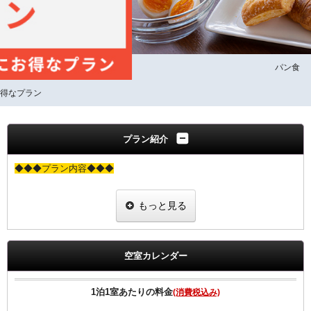
パン食
プラン紹介
◆◆◆プラン内容◆◆◆
清掃の無い、お値打ちな朝食付プランです。
もっと見る
２泊以上ご利用のお客様のみご利用できるお得でエコなプランです。
・タオル類の交換とゴミの回収、灰皿の交換のみさせて頂きます。
・シーツ、枕カバー、ナイトウェア、スリッパ、歯ブラシ、カミソリ
の交換は致しません。
空室カレンダー
尚、衛星管理上3泊毎に通常清掃をいたします。
※ご予定の変更により1泊の場合は、通常料金となります。
1泊1室あたりの料金
(消費税込み)