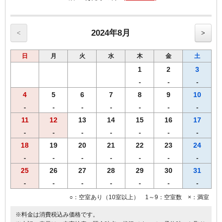
≪朝食メニュー≫2024年5月8日よりリニューアル
・自慢の焼きたてパン
・挽きたて香り豊かなコーヒー
・果汁１００％オレンジジュース/野菜ジュース
2024年8月
<
>
・選べる３種類のスープ
・味付半熟ゆで玉子
日
月
火
水
木
金
土
・北海道で育ったゴロゴロ野菜カレー
・フレッシュサラダ
1
2
3
・オーガニックグラノーラ
-
-
-
【こだわり】 あつあつの焼きたてパンをお好きなだけお召し上がり
4
5
6
7
8
9
10
くださいませ
【営業時間】1階レストランにて6時30分から10時00分まで(ｵｰﾀﾞｰｽﾄｯ
-
-
-
-
-
-
-
ﾌﾟ9:30）
11
12
13
14
15
16
17
【Ｗi－Ｆi】全席でご利用いただけます。
-
-
-
-
-
-
-
◆◆◆客室のご案内◆◆◆
●Wi-Fi・有線ＬＡＮ完備
18
19
20
21
22
23
24
●加湿空気清浄機完備
-
-
-
-
-
-
-
●洗浄機付きトイレ完備
25
26
27
28
29
30
31
●枕元にUSBコンセント設置
●バゲージラック設置
-
-
-
-
-
-
-
●薄型液晶テレビ
○：空室あり（10室以上） 1～9：空室数 ×：満室
◆◆◆貸出備品◆◆◆
※料金は消費税込み価格です。
●ズボンプレッサー