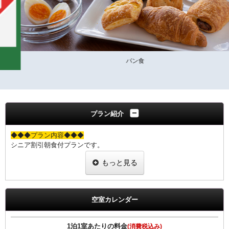
パン食
プラン紹介
◆◆◆プラン内容◆◆◆
シニア割引朝食付プランです。
６０歳以上の方限定！お得な割引プランです。
もっと見る
※チェックイン時に年齢確認のできる証明書のご提示をお願いしま
す。
※１室につき、１名の証明書の提示をお願いします。
空室カレンダー
※提示なき場合は割引無しの料金を適用させていただきます。
◆◆◆朝食のご案内◆◆◆
1泊1室あたりの料金
(消費税込み)