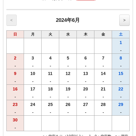
≪朝食メニュー≫2024年5月8日よりリニューアル
・自慢の焼きたてパン
・挽きたて香り豊かなコーヒー
・果汁１００％オレンジジュース/野菜ジュース
2024年6月
<
>
・選べる３種類のスープ
・味付半熟ゆで玉子
日
月
火
水
木
金
土
・北海道で育ったゴロゴロ野菜カレー
・フレッシュサラダ
1
・オーガニックグラノーラ
-
【こだわり】 あつあつの焼きたてパンをお好きなだけお召し上がり
2
3
4
5
6
7
8
くださいませ
【営業時間】1階レストランにて6時30分から10時00分まで(ｵｰﾀﾞｰｽﾄｯ
-
-
-
-
-
-
-
ﾌﾟ9:30）
9
10
11
12
13
14
15
【Ｗi－Ｆi】全席でご利用いただけます。
-
-
-
-
-
-
-
◆◆◆客室のご案内◆◆◆
●Wi-Fi・有線ＬＡＮ完備
16
17
18
19
20
21
22
●加湿空気清浄機完備
-
-
-
-
-
-
-
●洗浄機付きトイレ完備
23
24
25
26
27
28
29
●枕元にUSBコンセント設置
●バゲージラック設置
-
-
-
-
-
-
-
●薄型液晶テレビ
30
-
◆◆◆貸出備品◆◆◆
●ズボンプレッサー