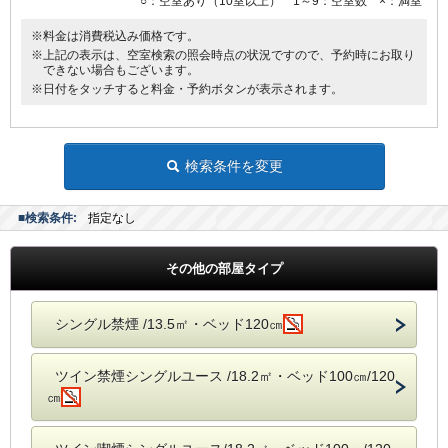
○：空室あり（10室以上） 1～9：空室数 ×：満室
●電気スタンド
●アイロン
※料金は消費税込み価格です。
※上記の表示は、空室検索の照会時点の状況ですので、予約時にお取り
できない場合もございます。
■館内にランドリーコーナー設置
※日付をタッチすると料金・予約ボタンが表示されます。
検索条件を変更
■検索条件:
指定なし
その他の部屋タイプ
シングル禁煙 /13.5㎡・ベッド120㎝
ツイン禁煙シングルユース /18.2㎡・ベッド100㎝/120
㎝