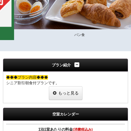
パン食
プラン紹介
◆◆◆プラン内容◆◆◆
シニア割引朝食付プランです。
６０歳以上の方限定！お得な割引プランです。
もっと見る
※チェックイン時に年齢確認のできる証明書のご提示をお願いしま
す。
※１室につき、１名の証明書の提示をお願いします。
空室カレンダー
※提示なき場合は割引無しの料金を適用させていただきます。
◆◆◆朝食のご案内◆◆◆
1泊1室あたりの料金
(消費税込み)