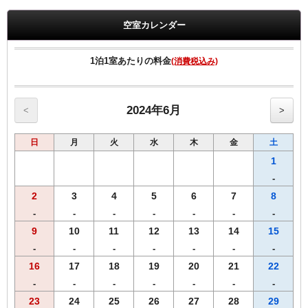
観光やビジネスに最適です
空室カレンダー
◆◆◆朝食のご案内◆◆◆
≪朝食メニュー≫2024年5月8日よりリニューアル
・自慢の焼きたてパン
1泊1室あたりの料金
(消費税込み)
・挽きたて香り豊かなコーヒー
・果汁１００％オレンジジュース/野菜ジュース
・選べる３種類のスープ
・味付半熟ゆで玉子
2024年6月
<
>
・北海道で育ったゴロゴロ野菜カレー
・フレッシュサラダ
日
月
火
水
木
金
土
・オーガニックグラノーラ
【こだわり】 あつあつの焼きたてパンをお好きなだけお召し上がり
1
くださいませ
-
【営業時間】1階レストランにて6時30分から10時00分まで(ｵｰﾀﾞｰｽﾄｯ
2
3
4
5
6
7
8
ﾌﾟ9:30）
【Ｗi－Ｆi】全席でご利用いただけます。
-
-
-
-
-
-
-
9
10
11
12
13
14
15
-
-
-
-
-
-
-
◆◆◆客室のご案内◆◆◆
●Wi-Fi・有線ＬＡＮ完備
16
17
18
19
20
21
22
●加湿空気清浄機完備
-
-
-
-
-
-
-
●洗浄機付きトイレ完備
23
24
25
26
27
28
29
●枕元にUSBコンセント設置