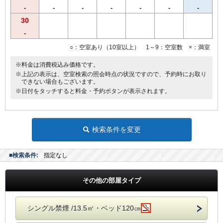
●バゲージラック設置
-
-
-
-
-
-
-
●薄型液晶テレビ
30
◆◆◆貸出備品◆◆◆
-
●ズボンプレッサー
●電気スタンド
○：空室あり（10室以上） 1～9：空室数 ×：満室
●アイロン
※料金は消費税込み価格です。
■館内にランドリーコーナー設置
※上記の表示は、空室検索の照会時点の状況ですので、予約時にお取り
できない場合もございます。
※日付をタッチすると料金・予約ボタンが表示されます。
検索条件を変更
■検索条件:
指定なし
その他の部屋タイプ
シングル禁煙 /13.5㎡・ベッド120㎝