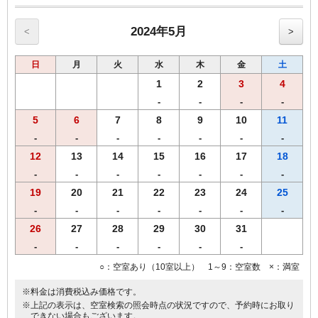
記載です※
◆◆◆朝食のご案内◆◆◆
2024年5月
<
>
≪朝食メニュー≫2024年5月8日よりリニューアル
・自慢の焼きたてパン
日
月
火
水
木
金
土
・挽きたて香り豊かなコーヒー
・果汁１００％オレンジジュース/野菜ジュース
1
2
3
4
・選べる３種類のスープ
-
-
-
-
・味付半熟ゆで玉子
5
6
7
8
9
10
11
・北海道で育ったゴロゴロ野菜カレー
・フレッシュサラダ
-
-
-
-
-
-
-
・オーガニックグラノーラ
12
13
14
15
16
17
18
【こだわり】 あつあつの焼きたてパンをお好きなだけお召し上がり
-
-
-
-
-
-
-
くださいませ
【営業時間】1階レストランにて6時30分から10時00分まで(ｵｰﾀﾞｰｽﾄｯ
19
20
21
22
23
24
25
ﾌﾟ9:30）
-
-
-
-
-
-
-
【Ｗi－Ｆi】全席でご利用いただけます。
26
27
28
29
30
31
◆◆◆客室のご案内◆◆◆
-
-
-
-
-
-
●Wi-Fi・有線ＬＡＮ完備
○：空室あり（10室以上） 1～9：空室数 ×：満室
●加湿空気清浄機完備
●洗浄機付きトイレ完備
※料金は消費税込み価格です。
●枕元にUSBコンセント設置
※上記の表示は、空室検索の照会時点の状況ですので、予約時にお取り
●バゲージラック設置
できない場合もございます。