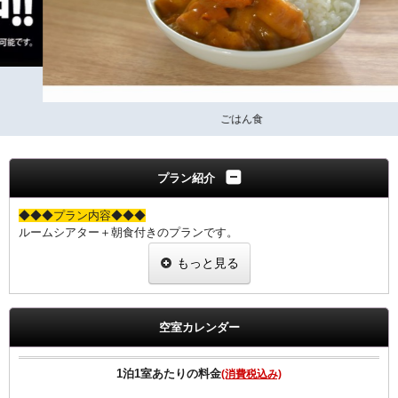
ごはん食
プラン紹介
◆◆◆プラン内容◆◆◆
ルームシアター＋朝食付きのプランです。
今まで見たかった話題の映画をプライベート空間で心ゆくまでご堪能
もっと見る
下さい。
【ビデオ・オン・デマンド（ＶＯＤ）ルームシアター】
◎洋画・邦画・バラエティー・アダルトと様々なコンテンツ
空室カレンダー
◎見たい時に視聴ができる！
◎早送り・巻き戻し可能！
1泊1室あたりの料金
(消費税込み)
※領収書にはルームシアター(VOD)の明細は載らず、ご宿泊代のみの