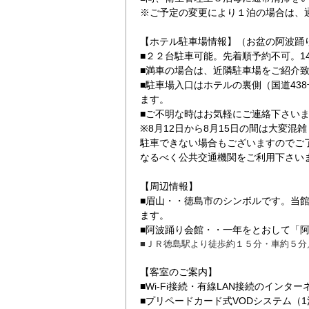
※ご予定の変更により１泊の場合は、
【ホテル駐車場情報】（お盆の阿波踊
■２２台駐車可能。先着順予約不可。14時
■満車の場合は、近隣駐車場をご紹介
■駐車場入口はホテルの裏側（国道43
ます。
■ご不明な時はお気軽にご連絡下さい
エコ連泊
※8月12日から8月15日の間は大変
駐車できない場合もございますのでご
なるべく公共交通機関をご利用下さい
【周辺情報】
■眉山・・徳島市のシンボルです。当
ます。
■阿波踊り会館・・一年をとおして「
■ＪＲ徳島駅より徒歩約１５分・車約５分
【客室のご案内】
■Wi-Fi接続・有線LAN接続のインタ
■プリペードカード式VODシステム（1泊