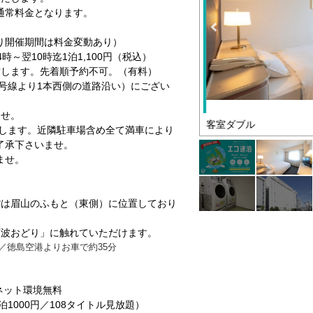
通常料金となります。
り開催期間は料金変動あり）
～翌10時迄1泊1,100円（税込）
致します。先着順予約不可。（有料）
8号線より1本西側の道路沿い）にござい
ませ。
客室ダブル
混雑します。近隣駐車場含め全て満車により
了承下さいませ。
ませ。
館は眉山のふもと（東側）に位置しており
阿波おどり」に触れていただけます。
／徳島空港よりお車で約35分
ーネット環境無料
1000円／108タイトル見放題）