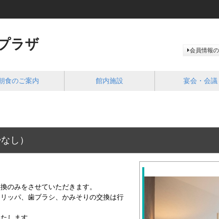
プラザ
会員情報の
朝食のご案内
館内施設
宴会・会議
掃なし）
。
交換のみをさせていただきます。
スリッパ、歯ブラシ、かみそりの交換は行
いたします。