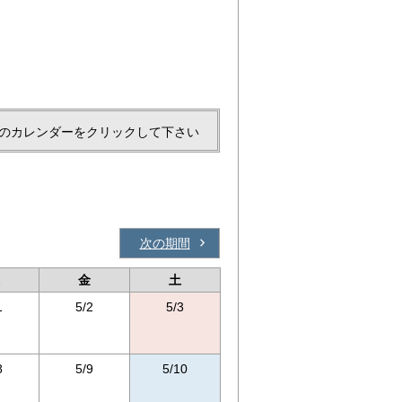
のカレンダーをクリックして下さい
次の期間
金
土
1
5/2
5/3
8
5/9
5/10