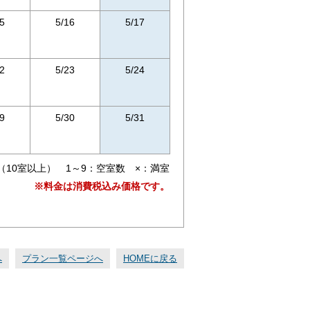
5
5/16
5/17
2
5/23
5/24
9
5/30
5/31
（10室以上） 1～9：空室数 ×：満室
※料金は消費税込み価格です。
へ
プラン一覧ページへ
HOMEに戻る