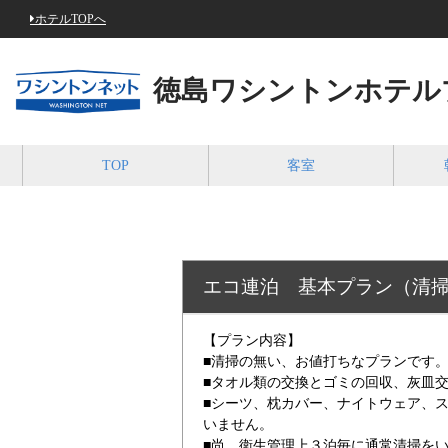
ホテルTOPへ
徳島ワシントンホテル
TOP
客室
エコ連泊 基本プラン（清
【プラン内容】
■清掃の無い、お値打ちなプランです
■タオル類の交換とゴミの回収、灰皿
■シーツ、枕カバー、ナイトウェア、
いません。
■尚、衛生管理上３泊毎に通常清掃を