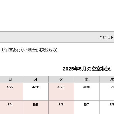
予約は下
1泊1室あたりの料金
(消費税込み)
2025年5月の空室状況
日
月
火
水
木
4/27
4/28
4/29
4/30
5/
5/4
5/5
5/6
5/7
5/