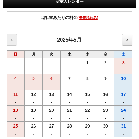
空室カレンダー
※ご予定の変更により１泊の場合は、通常料金となります。
【ホテル駐車場情報】（お盆の阿波踊り開催期間は料金変動あり）
1泊1室あたりの料金
(消費税込み)
■２２台駐車可能。先着順予約不可。14時～翌10時迄1泊1,100円（税
込）
■満車の場合は、近隣駐車場をご紹介致します。先着順予約不可。
（有料）
2025年5月
<
>
■駐車場入口はホテルの裏側（国道438号線より1本西側の道路沿い）
にございます。
日
月
火
水
木
金
土
■ご不明な時はお気軽にご連絡下さいませ。
※8月12日から8月15日の間は大変混雑します。近隣駐車場含め全て満
1
2
3
車により駐車できない場合もございますのでご了承下さいませ。
-
-
-
なるべく公共交通機関をご利用下さいませ。
4
5
6
7
8
9
10
【周辺情報】
-
-
-
-
-
-
-
■眉山・・徳島市のシンボルです。当館は眉山のふもと（東側）に位
11
12
13
14
15
16
17
置しております。
-
-
-
-
-
-
-
■阿波踊り会館・・一年をとおして「阿波おどり」に触れていただけ
ます。
18
19
20
21
22
23
24
■ＪＲ徳島駅より徒歩約１５分・車約５分／徳島空港よりお車で約35
-
-
-
-
-
-
-
分
25
26
27
28
29
30
31
【客室のご案内】
-
-
-
-
-
-
-