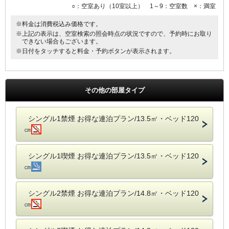
■Wi-Fi接続・有線LAN接続のインターネット環境無料
○：空室あり（10室以上） 1～9：空室数 ×：満室
■プリペードカード式VODシステム（1泊1000円／108タイトル見放
題）
※料金は消費税込み価格です。
■全室、加湿機能付空気清浄機設置
※上記の表示は、空室検索の照会時点の状況ですので、予約時にお取り
■枕元にUSBコンセント設置
できない場合もございます。
※日付をタッチすると料金・予約ボタンが表示されます。
その他の部屋タイプ
シングル1禁煙 お得な連泊プラン/13.5㎡・ベッド120
㎝
シングル1喫煙 お得な連泊プラン/13.5㎡・ベッド120
㎝
シングル2禁煙 お得な連泊プラン/14.8㎡・ベッド120
㎝