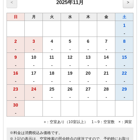
用）
2025年11月
<
>
●プリペイドカード式ＶＯＤシステム（1泊1000円／150タイトル見放
題）
日
月
火
水
木
金
土
■福岡市条例により2020年4月1日宿泊者1人1泊につき，以下のとおり
となります。
1
宿泊料金2万円未満 200円（うち県税50円）
-
宿泊料金2万円以上 500円（うち県税50円）
2
3
4
5
6
7
8
※福岡市宿泊税はプラン料金に含まれておりません。
-
-
-
-
-
-
-
9
10
11
12
13
14
15
-
-
-
-
-
-
-
16
17
18
19
20
21
22
-
-
-
-
-
-
-
23
24
25
26
27
28
29
-
-
-
-
-
-
-
30
-
○：空室あり（10室以上） 1～9：空室数 ×：満室
※料金は消費税込み価格です。
※上記の表示は、空室検索の照会時点の状況ですので、予約時にお取り