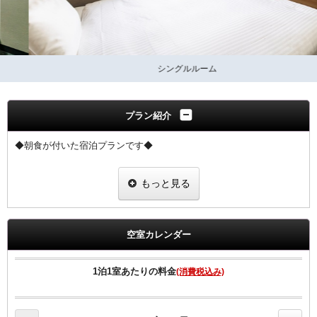
シングルルーム
プラン紹介
◆朝食が付いた宿泊プランです◆
朝食は、【和食・洋食・朝がゆ】からお選び頂けます。
もっと見る
会場：2階レストラン 6:30～10：00
◆領収書は、宿泊代金の総額にて明記されます◆
空室カレンダー
【客室のご案内】
●高速インターネット回線（有線ＬＡＮ接続／無料）
1泊1室あたりの料金
(消費税込み)
●Wi-Fi全室対応。
●加湿空気清浄機、マイナスイオンドライヤー完備
●ベッドは、ゆったりワイドベッド採用。 （Serta製マットレス採