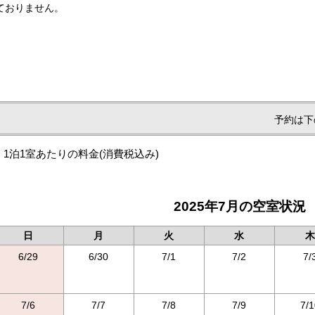
ておりません。
予約は下
1泊1室あたりの料金
(消費税込み)
2025年7月の空室状況
日
月
火
水
木
6/29
6/30
7/1
7/2
7/
7/6
7/7
7/8
7/9
7/1