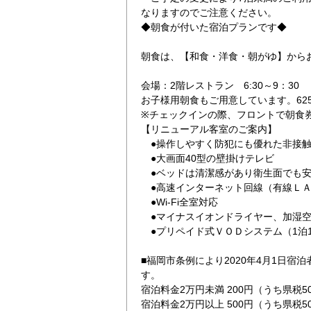
なりますのでご注意ください。
◆朝食が付いた宿泊プランです◆
朝食は、【和食・洋食・朝がゆ】から
会場：2階レストラン 6:30～9：30
お子様用朝食もご用意しています。62
※チェックインの際、フロントで朝食
（南側）
ウィークリープラ
【リニューアル客室のご案内】
●操作しやすく防犯にも優れた非接
●大画面40型の壁掛けテレビ
●ベッドは清潔感があり衛生面でも安
●高速インターネット回線（有線ＬＡ
●Wi-Fi全室対応
●マイナスイオンドライヤー、加湿
●プリペイド式ＶＯＤシステム（1泊10
■福岡市条例により2020年4月1日宿
す。
宿泊料金2万円未満 200円（うち県税5
宿泊料金2万円以上 500円（うち県税5