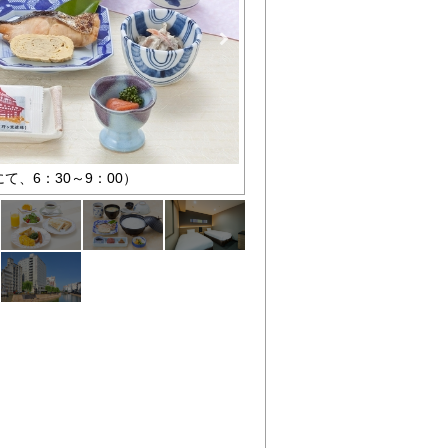
て、6：30～9：00）
洋朝食（2階レストランにて、6：