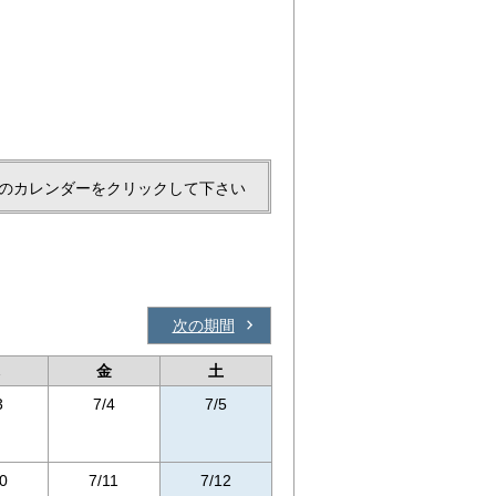
のカレンダーをクリックして下さい
次の期間
金
土
3
7/4
7/5
0
7/11
7/12