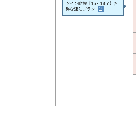
ツイン喫煙【16～18㎡】お
得な連泊プラン