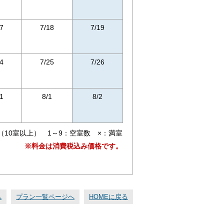
7
7/18
7/19
4
7/25
7/26
1
8/1
8/2
（10室以上） 1～9：空室数 ×：満室
※料金は消費税込み価格です。
へ
プラン一覧ページへ
HOMEに戻る