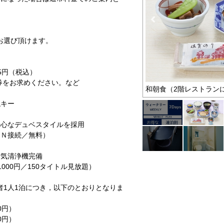
お選び頂けます。
5円（税込）
券をお求めください。など
ン
和朝食（2階レストランに
触キー
心なデュベスタイルを採用
Ｎ接続／無料）
空気清浄機完備
00円／150タイトル見放題）
泊者1人1泊につき，以下のとおりとなりま
0円）
0円）