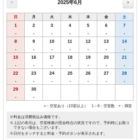
用）
2025年6月
<
>
●プリペイドカード式ＶＯＤシステム（1泊1000円／150タイトル見放
題）
日
月
火
水
木
金
土
■福岡市条例により2020年4月1日宿泊者1人1泊につき，以下のとおり
となります。
1
2
3
4
5
6
7
宿泊料金2万円未満 200円（うち県税50円）
-
-
-
-
-
-
-
宿泊料金2万円以上 500円（うち県税50円）
8
9
10
11
12
13
14
※福岡市宿泊税はプラン料金に含まれておりません。
-
-
-
-
-
-
-
15
16
17
18
19
20
21
-
-
-
-
-
-
-
22
23
24
25
26
27
28
-
-
-
-
-
-
-
29
30
-
-
○：空室あり（10室以上） 1～9：空室数 ×：満室
※料金は消費税込み価格です。
※上記の表示は、空室検索の照会時点の状況ですので、予約時にお取り
できない場合もございます。
※日付をタッチすると料金・予約ボタンが表示されます。