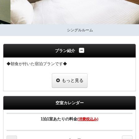
シングルルーム
プラン紹介
◆朝食が付いた宿泊プランです◆
朝食は、【和食・洋食・朝がゆ】からお選び頂けます。
もっと見る
会場：2階レストラン 6:30～10：00
◆領収書は、宿泊代金の総額にて明記されます◆
空室カレンダー
【客室のご案内】
●高速インターネット回線（有線ＬＡＮ接続／無料）
1泊1室あたりの料金
(消費税込み)
●Wi-Fi全室対応。
●加湿空気清浄機、マイナスイオンドライヤー完備
●ベッドは、ゆったりワイドベッド採用。 （Serta製マットレス採