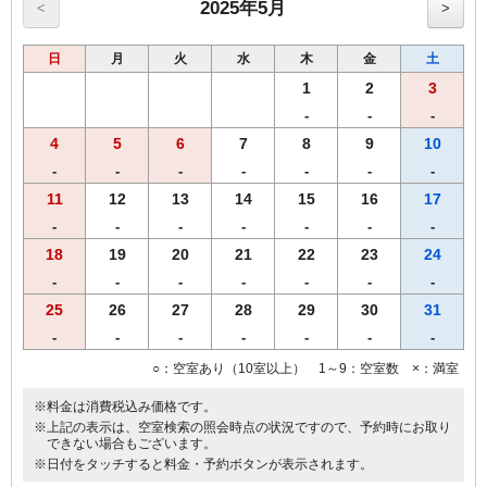
用）
2025年5月
<
>
●プリペイドカード式ＶＯＤシステム（1泊1000円／150タイトル見放
題）
日
月
火
水
木
金
土
■福岡市条例により2020年4月1日宿泊者1人1泊につき，以下のとおり
となります。
1
2
3
宿泊料金2万円未満 200円（うち県税50円）
-
-
-
宿泊料金2万円以上 500円（うち県税50円）
4
5
6
7
8
9
10
※福岡市宿泊税はプラン料金に含まれておりません。
-
-
-
-
-
-
-
11
12
13
14
15
16
17
-
-
-
-
-
-
-
18
19
20
21
22
23
24
-
-
-
-
-
-
-
25
26
27
28
29
30
31
-
-
-
-
-
-
-
○：空室あり（10室以上） 1～9：空室数 ×：満室
※料金は消費税込み価格です。
※上記の表示は、空室検索の照会時点の状況ですので、予約時にお取り
できない場合もございます。
※日付をタッチすると料金・予約ボタンが表示されます。