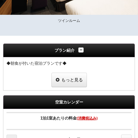
ツインルーム
プラン紹介
◆朝食が付いた宿泊プランです◆
朝食は、【和食・洋食・朝がゆ】からお選び頂けます。
もっと見る
会場：2階レストラン 6:30～10：00
◆領収書は、宿泊代金の総額にて明記されます◆
空室カレンダー
【客室のご案内】
●高速インターネット回線（有線ＬＡＮ接続／無料）
1泊1室あたりの料金
(消費税込み)
●Wi-Fi全室対応。
●加湿空気清浄機、マイナスイオンドライヤー完備
●ベッドは、ゆったりワイドベッド採用。 （Serta製マットレス採