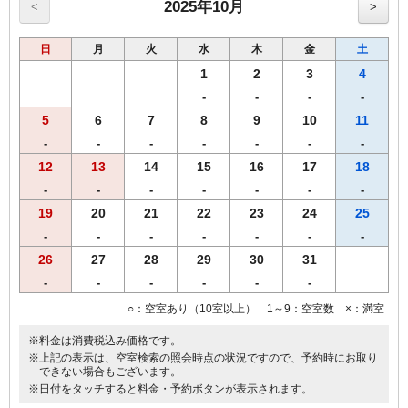
用）
2025年10月
<
>
●プリペイドカード式ＶＯＤシステム（1泊1000円／150タイトル見放
題）
日
月
火
水
木
金
土
■福岡市条例により2020年4月1日宿泊者1人1泊につき，以下のとおり
となります。
1
2
3
4
宿泊料金2万円未満 200円（うち県税50円）
-
-
-
-
宿泊料金2万円以上 500円（うち県税50円）
5
6
7
8
9
10
11
※福岡市宿泊税はプラン料金に含まれておりません。
-
-
-
-
-
-
-
12
13
14
15
16
17
18
-
-
-
-
-
-
-
19
20
21
22
23
24
25
-
-
-
-
-
-
-
26
27
28
29
30
31
-
-
-
-
-
-
○：空室あり（10室以上） 1～9：空室数 ×：満室
※料金は消費税込み価格です。
※上記の表示は、空室検索の照会時点の状況ですので、予約時にお取り
できない場合もございます。
※日付をタッチすると料金・予約ボタンが表示されます。