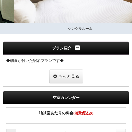
シングルルーム
プラン紹介
◆朝食が付いた宿泊プランです◆
朝食は、【和食・洋食・朝がゆ】からお選び頂けます。
もっと見る
会場：2階レストラン 6:30～10：00
◆領収書は、宿泊代金の総額にて明記されます◆
空室カレンダー
【客室のご案内】
●高速インターネット回線（有線ＬＡＮ接続／無料）
1泊1室あたりの料金
(消費税込み)
●Wi-Fi全室対応。
●加湿空気清浄機、マイナスイオンドライヤー完備
●ベッドは、ゆったりワイドベッド採用。 （Serta製マットレス採