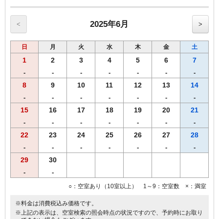
●加湿空気清浄機 全室設置。
●高速インターネット回線（有線ＬＡＮ接続／無料）
●Wi-Fi全室対応。
2025年6月
<
>
●マイナスイオンドライヤー完備
●ベッドは、ゆったりセミダブルサイズ（幅120㎝）
日
月
火
水
木
金
土
●プリペイド式ＶＯＤシステム（1泊1000円／150タイトル見放題）
■福岡市条例により2020年4月1日宿泊者1人1泊につき，以下のとおり
1
2
3
4
5
6
7
となります。
-
-
-
-
-
-
-
宿泊料金2万円未満 200円（うち県税50円）
8
9
10
11
12
13
14
宿泊料金2万円以上 500円（うち県税50円）
※福岡市宿泊税はプラン料金に含まれておりません。
-
-
-
-
-
-
-
15
16
17
18
19
20
21
-
-
-
-
-
-
-
22
23
24
25
26
27
28
-
-
-
-
-
-
-
29
30
-
-
○：空室あり（10室以上） 1～9：空室数 ×：満室
※料金は消費税込み価格です。
※上記の表示は、空室検索の照会時点の状況ですので、予約時にお取り