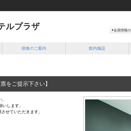
テルプラザ
会員情報の
朝食のご案内
館内施設
験票をご提示下さい】
い。
願いします。
用させていただきます。