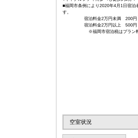
■福岡市条例により2020年4月1日宿
す。
宿泊料金2万円未満 200円（
宿泊料金2万円以上 500円（
※福岡市宿泊税はプラン料金に
（南側）
学生の方にお得な
空室状況