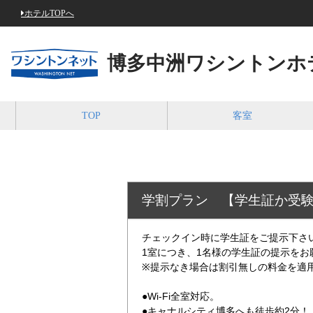
ホテルTOPへ
博多中洲ワシントンホ
TOP
客室
学割プラン 【学生証か受
チェックイン時に学生証をご提示下さ
1室につき、1名様の学生証の提示をお
※提示なき場合は割引無しの料金を適
●Wi-Fi全室対応。
●キャナルシティ博多へも徒歩約2分！