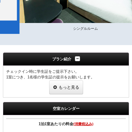
シングルルーム
プラン紹介
チェックイン時に学生証をご提示下さい。
1室につき、1名様の学生証の提示をお願いします。
※提示なき場合は割引無しの料金を適用させていただきます。
もっと見る
●Wi-Fi全室対応。
●キャナルシティ博多へも徒歩約2分！
■福岡市条例により2020年4月1日宿泊者1人1泊につき，以下のとおり
空室カレンダー
となります。
宿泊料金2万円未満 200円（うち県税50円）
宿泊料金2万円以上 500円（うち県税50円）
1泊1室あたりの料金
(消費税込み)
※福岡市宿泊税はプラン料金に含まれておりません。