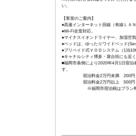
い。
【客室のご案内】
●高速インターネット回線（有線ＬＡ
●Wi-Fi全室対応。
●マイナスイオンドライヤー、加湿空
●ベッドは、ゆったりワイドベッド(Se
●プリペイド式ＶＯＤシステム（1泊10
（南側）
レディースプラン
●キャナルシティ博多・屋台街にも近
■福岡市条例により2020年4月1日宿
す。
宿泊料金2万円未満 200円（
宿泊料金2万円以上 500円（
※福岡市宿泊税はプラン料金に