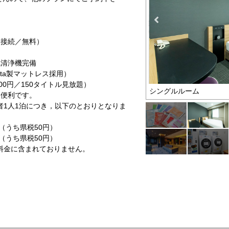
Ｎ接続／無料）
気清浄機完備
rta製マットレス採用）
00円／150タイトル見放題）
シングルルーム
く便利です。
泊者1人1泊につき，以下のとおりとなりま
うち県税50円）
うち県税50円）
含まれておりません。