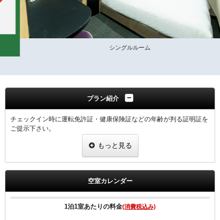
シングルルーム
プラン紹介
チェックイン時に運転免許証・健康保険証などの年齢が判る証明証を
ご提示下さい。
1室につき、1名様の証明証の提示をお願いします。
もっと見る
※提示なき場合は割引無しの料金を適用させていただきます。
●Wi-Fi全室対応 ●加湿空気清浄機完備 ●櫛田神社、博多座等も近くて
便利です。
空室カレンダー
■福岡市条例により2020年4月1日宿泊者1人1泊につき，以下のとおり
となります。
宿泊料金2万円未満 200円（うち県税50円）
1泊1室あたりの料金
(消費税込み)
宿泊料金2万円以上 500円（うち県税50円）