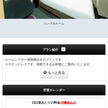
シングルルーム
プラン紹介
ルームシアター視聴権付きのプランです。
※チケットレスです。視聴できるお部屋にご案内いたします。
※午前10時まで視聴可能です。
もっと見る
♪お仕事の後は、ゆっくりとお部屋で最新のルームシアターを観賞
し、疲れを癒やしてください♪
空室カレンダー
◆領収書は、宿泊代金の総額にて明記されます◆
【客室のご案内】
1泊1室あたりの料金
(消費税込み)
●リバーシブル枕採用。