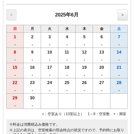
●加湿空気清浄機 全室設置。
●高速インターネット回線（有線ＬＡＮ接続／無料）
●Wi-Fi全室対応。
2025年6月
<
>
●マイナスイオンドライヤー完備
●ベッドは、ゆったりセミダブルサイズ（幅120㎝）
日
月
火
水
木
金
土
●プリペイド式ＶＯＤシステム（1泊1000円／150タイトル見放題）
■福岡市条例により2020年4月1日宿泊者1人1泊につき，以下のとおり
1
2
3
4
5
6
7
となります。
-
-
-
-
-
-
-
宿泊料金2万円未満 200円（うち県税50円）
8
9
10
11
12
13
14
宿泊料金2万円以上 500円（うち県税50円）
※福岡市宿泊税はプラン料金に含まれておりません。
-
-
-
-
-
-
-
15
16
17
18
19
20
21
-
-
-
-
-
-
-
22
23
24
25
26
27
28
-
-
-
-
-
-
-
29
30
-
-
○：空室あり（10室以上） 1～9：空室数 ×：満室
※料金は消費税込み価格です。
※上記の表示は、空室検索の照会時点の状況ですので、予約時にお取り